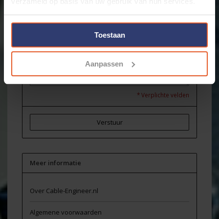
verzameld op basis van uw gebruik van hun services.
Onderwerp:
*
Toestaan
Bericht:
*
Aanpassen
* Verplichte velden
Verstuur
Meer informatie
Over Cable-Engineer.nl
Algemene voorwaarden