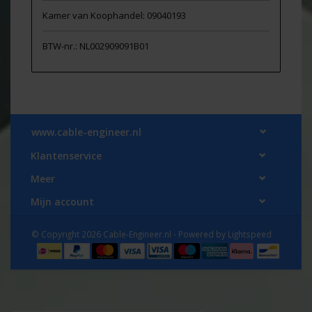
Kamer van Koophandel: 09040193
BTW-nr.: NL002909091B01
www.cable-engineer.nl
Klantenservice
Meer
Mijn account
© Copyright 2026 Cable-Engineer.nl - Powered by
Lightspeed