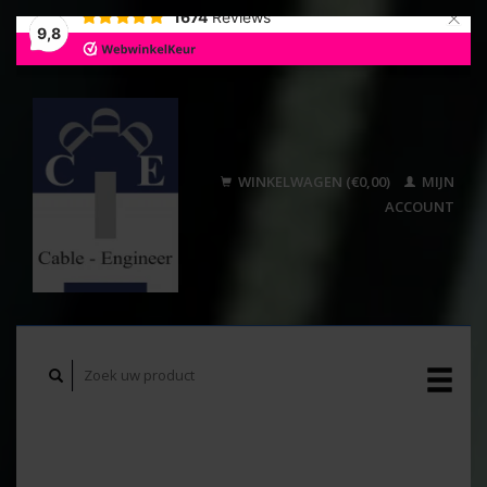
×
1674
Reviews
9,8
WINKELWAGEN (€0,00)
MIJN
ACCOUNT