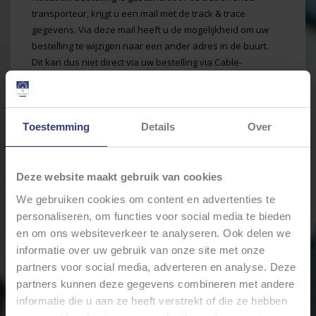
transporteur, krijgt u een mail met de track & trace
gegevens. Via deze mail heeft u de mogelijkheid om uw
bestelling te wijzigen naar een ander adres in de buurt.
Dit kan dus niet direct via uw bestelling via Cable-
Engineer.nl maar kan eenvoudig worden geregeld via de
ontvangen track & trace gegevens van de transporteur.
Neem contact op
Toestemming
Details
Over
Naam:
*
Deze website maakt gebruik van cookies
We gebruiken cookies om content en advertenties te
Bedrijf:
personaliseren, om functies voor social media te bieden
en om ons websiteverkeer te analyseren. Ook delen we
E-mail:
*
informatie over uw gebruik van onze site met onze
partners voor social media, adverteren en analyse. Deze
partners kunnen deze gegevens combineren met andere
Telefoon:
informatie die u aan ze heeft verstrekt of die ze hebben