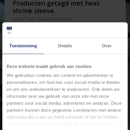
Producten getagd met heat
shrink sleeve
Home
/
Tags
/
heat shrink sleeve
Min: €
0
Max: €
15
Toestemming
Details
Over
Deze website maakt gebruik van cookies
We gebruiken cookies om content en advertenties te
personaliseren, om functies voor social media te bieden
en om ons websiteverkeer te analyseren. Ook delen we
informatie over uw gebruik van onze site met onze
partners voor social media, adverteren en analyse. Deze
partners kunnen deze gegevens combineren met andere
KRIMPKOUS -
ENKELWANDIG 2:1 - 170
informatie die u aan ze heeft verstrekt of die ze hebben
STUKS
verzameld op basis van uw gebruik van hun services.
€12,86