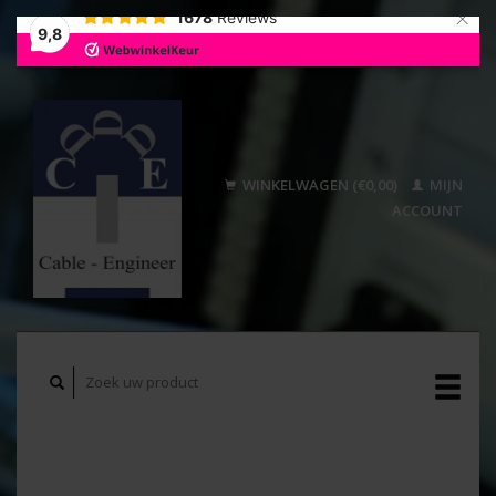
×
1678
Reviews
9,8
WINKELWAGEN (€0,00)
MIJN
ACCOUNT