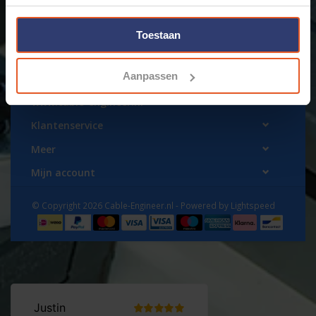
Toestaan
Aanpassen
www.cable-engineer.nl
Klantenservice
Meer
Mijn account
© Copyright 2026 Cable-Engineer.nl - Powered by
Lightspeed