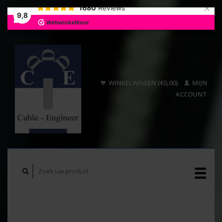
×
1680
Reviews
9,8
WINKELWAGEN (€0,00)
MIJN
ACCOUNT