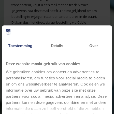
transporteur, krijgt u een mail met de track & trace
gegevens. Via deze mail heeft u de mogelijkheid om uw
bestelling te wijzigen naar een ander adres in de buurt.
Dit kan dus niet direct via uw bestelling via Cable-
Engineer.nl maar kan eenvoudig worden geregeld via de
ontvangen track & trace gegevens van de transporteur.
Neem contact op
Toestemming
Details
Over
Naam:
*
Deze website maakt gebruik van cookies
We gebruiken cookies om content en advertenties te
Bedrijf:
personaliseren, om functies voor social media te bieden
en om ons websiteverkeer te analyseren. Ook delen we
E-mail:
*
informatie over uw gebruik van onze site met onze
partners voor social media, adverteren en analyse. Deze
partners kunnen deze gegevens combineren met andere
Telefoon:
informatie die u aan ze heeft verstrekt of die ze hebben