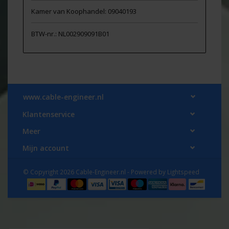
Kamer van Koophandel: 09040193
BTW-nr.: NL002909091B01
www.cable-engineer.nl
Klantenservice
Meer
Mijn account
© Copyright 2026 Cable-Engineer.nl - Powered by
Lightspeed