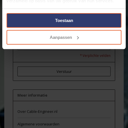
verzameld op basis van uw gebruik van hun services.
Onderwerp:
*
Toestaan
Bericht:
*
Aanpassen
* Verplichte velden
Verstuur
Meer informatie
Over Cable-Engineer.nl
Algemene voorwaarden