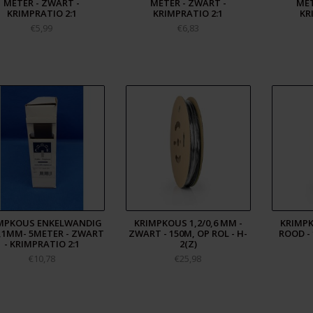
METER - ZWART -
METER - ZWART -
MET
KRIMPRATIO 2:1
KRIMPRATIO 2:1
KR
€5,99
€6,83
MPKOUS ENKELWANDIG
KRIMPKOUS 1,2/0,6 MM -
KRIMPK
9,1MM- 5METER - ZWART
ZWART - 150M, OP ROL - H-
ROOD - 
- KRIMPRATIO 2:1
2(Z)
€10,78
€25,98