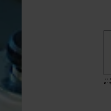
KRI
Ø 1