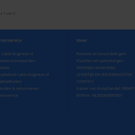
a 1 van 3
tenservice
Meer
 Cable-Engineer.nl
Reviews en beoordelingen
mene voorwaarden
Klachten en opmerkingen
laimer
Wettelijke bedenktijd
acybeleid Cable-Engineer.nl
LEVERTIJD EN VERZENDKOSTEN
almethoden
CONTACT
enden & retourneren
Kamer van Koophandel: 090401
tenservice
BTW-nr.: NL002909091B01