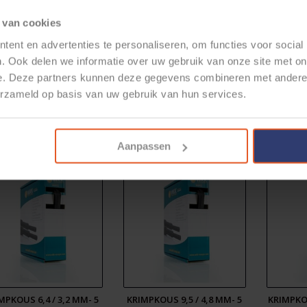
 van cookies
ent en advertenties te personaliseren, om functies voor social
. Ook delen we informatie over uw gebruik van onze site met on
RIMPKOUS DISPLAY -
KRIMPKOUS 2,4 / 1,2 MM- 10
KRIMPKOU
e. Deze partners kunnen deze gegevens combineren met andere i
PRATIO 2:1 - ROOD - 4,8
METER - ZWART -
MET
T/M 19MM
KRIMPRATIO 2:1
KR
erzameld op basis van uw gebruik van hun services.
€112,33
€5,99
Aanpassen
MPKOUS 6,4 / 3,2 MM- 5
KRIMPKOUS 9,5 / 4,8 MM- 5
KRIMPKOU