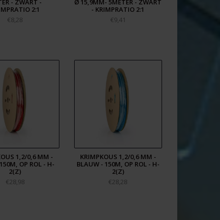
ER - ZWART -
Ø 15,9MM- 5METER - ZWART
IMPRATIO 2:1
- KRIMPRATIO 2:1
€8,28
€9,41
OUS 1,2/0,6 MM -
KRIMPKOUS 1,2/0,6 MM -
150M, OP ROL - H-
BLAUW - 150M, OP ROL - H-
2(Z)
2(Z)
€28,98
€28,28