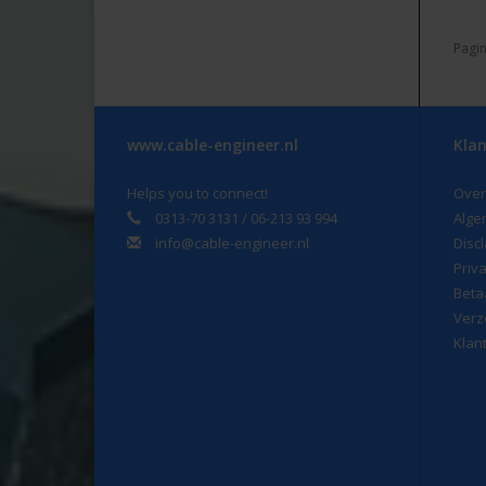
Pagin
www.cable-engineer.nl
Klan
Helps you to connect!
Over
0313-70 3131 / 06-213 93 994
Alge
info@cable-engineer.nl
Disc
Priv
Beta
Verz
Klan