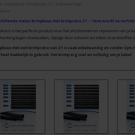
e
/
Krimpkous
/
Krimpratio 2:1 - Enkelwandige
pkous
chillende maten krimpkous met krimpratio 2:1 – 10cm wordt na verhitt
pkous is het perfecte product voor het afschermen en repareren van je kab
herming tegen chemicaliën, slijtage door schuren en trillen, brandstoffen 
pkous met een krimpratio van 2:1 is vaak enkelwandig en zonder lijm. H
n heel makkelijk in gebruik. Het krimp erg snel en volledig om je kabel