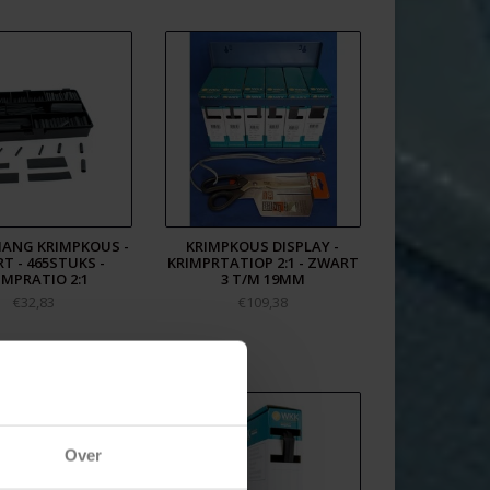
ANG KRIMPKOUS -
KRIMPKOUS DISPLAY -
T - 465STUKS -
KRIMPRTATIOP 2:1 - ZWART
IMPRATIO 2:1
3 T/M 19MM
€32,83
€109,38
Over