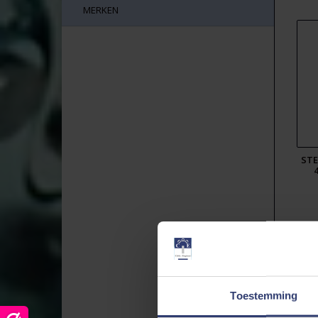
MERKEN
STE
Toestemming