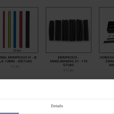
INEL KRIMPKOUS III - Ø
KRIMPKOUS -
HONGSH
4,8 -12MM - 20STUKS
ENKELWANDIG 2:1 - 170
ZWAR
STUKS
KR
€7,46
€12,86
Details