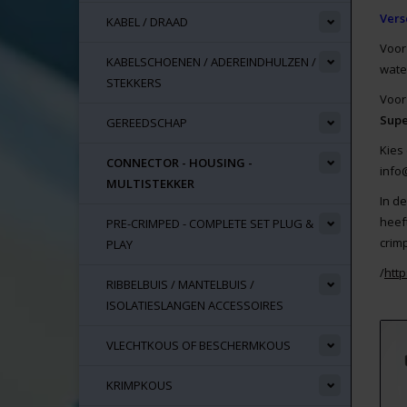
Vers
KABEL / DRAAD
Voor
KABELSCHOENEN / ADEREINDHULZEN /
wate
STEKKERS
Voor
Supe
GEREEDSCHAP
Kies
CONNECTOR - HOUSING -
info
MULTISTEKKER
In d
heef
PRE-CRIMPED - COMPLETE SET PLUG &
crim
PLAY
/
htt
RIBBELBUIS / MANTELBUIS /
ISOLATIESLANGEN ACCESSOIRES
VLECHTKOUS OF BESCHERMKOUS
KRIMPKOUS