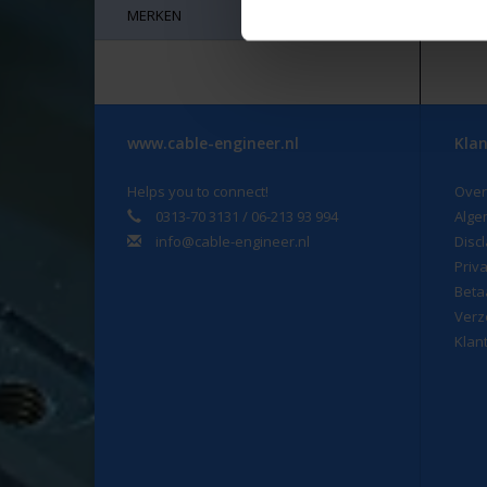
MERKEN
www.cable-engineer.nl
Klan
Helps you to connect!
Over
0313-70 3131 / 06-213 93 994
Alge
info@cable-engineer.nl
Disc
Priv
Beta
Verz
Klan