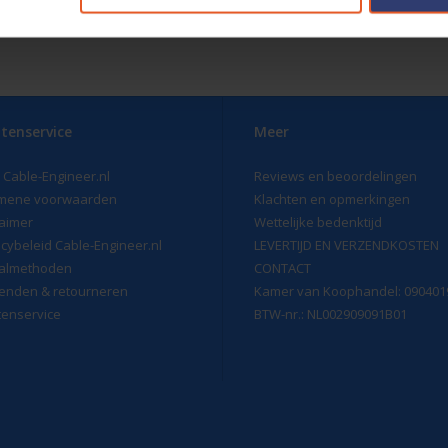
tenservice
Meer
 Cable-Engineer.nl
Reviews en beoordelingen
mene voorwaarden
Klachten en opmerkingen
laimer
Wettelijke bedenktijd
acybeleid Cable-Engineer.nl
LEVERTIJD EN VERZENDKOSTEN
almethoden
CONTACT
enden & retourneren
Kamer van Koophandel: 090401
tenservice
BTW-nr.: NL002909091B01