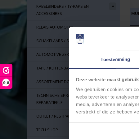
KABELBINDERS / TY-RAPS EN
ACCESSOIRES
MUL
RELAIS AUTOMOTIVE
SCHAKELAARS / SWITCHES
AUTOMOTIVE ZEKERINGEN
Toestemming
TAPE / KLITTENBAND
Deze website maakt gebruik
ASSORTIMENT DOZEN
9,8
We gebruiken cookies om cont
TECHNISCHE SPRAYS, LIJM EN
websiteverkeer te analyseren
REPARATIEKLEI
media, adverteren en analys
verstrekt of die ze hebben v
OUTLET / RESTPARTIJEN
TECH-SHOP