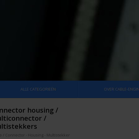
ALLE CATEGORIEËN
OVER CABLE-ENGIN
nnector housing /
lticonnector /
ltistekkers
e
/
Connector - Housing - Multistekker