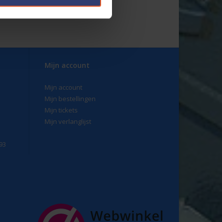
Mijn account
Mijn account
Mijn bestellingen
Mijn tickets
Mijn verlanglijst
93