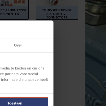
SCH SERIE: LOSSE
TE HD-SERIE RONDE
MPONENTEN
AUTOMOTIVE
CONNECTORS
Over
 media te bieden en om ons
ze partners voor social
nformatie die u aan ze heeft
Toestaan