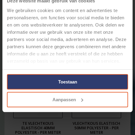
Deze website maakt gebruik van cookies
We gebruiken cookies om content en advertenties te
personaliseren, om functies voor social media te bieden
VLECHTKOUS ELASTISCH
VLECHTKOUS ELASTISCH
en om ons websiteverkeer te analyseren. Ook delen we
25MM POLYESTER PER
30MM POLYESTER - PER
informatie over uw gebruik van onze site met onze
METER
METER
partners voor social media, adverteren en analyse. Deze
€2,23
€2,53
partners kunnen deze gegevens combineren met andere
informatie die u aan ze heeft verstrekt of die ze hebben
verzameld op basis van uw gebruik van hun services.
Toestaan
Aanpassen
TE VLECHTKOUS
VLECHTKOUS ELASTISCH
ELASTISCH 40MM
50MM POLYESTER - PER
POLYESTER - PER METER
METER