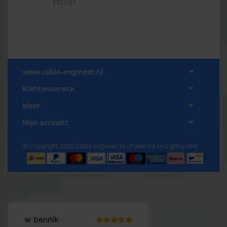
€221,61
www.cable-engineer.nl
Klantenservice
Meer
Mijn account
© Copyright 2026 Cable-Engineer.nl - Powered by
Lightspeed