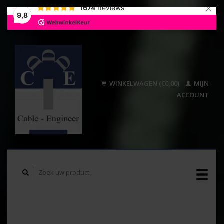
×
1674
Reviews
9,8
WINKELWAGEN (€0,00)
MIJN
ACCOUNT