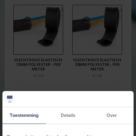
VLECHTKOUS ELASTISCH
VLECHTKOUS ELASTISCH
15MM POLYESTER - PER
20MM POLYESTER - PER
METER
METER
€1,58
€1,98
Toestemming
Details
Over