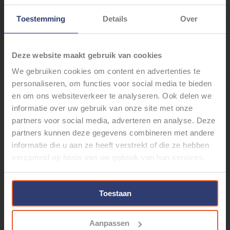
Toestemming
Details
Over
NU-GUARD SC-P FR -
13MM ZELFSLUITENDE
10MM - ZELFSLUITENDE
VLECHTKOUS - ROUNDIT
VLECHTKOUS - 75 METER
2000 13-0 - PER METER
Deze website maakt gebruik van cookies
€283,98
€4,48
We gebruiken cookies om content en advertenties te
personaliseren, om functies voor social media te bieden
* Stukprijs: €3,79 /
en om ons websiteverkeer te analyseren. Ook delen we
informatie over uw gebruik van onze site met onze
partners voor social media, adverteren en analyse. Deze
partners kunnen deze gegevens combineren met andere
informatie die u aan ze heeft verstrekt of die ze hebben
verzameld op basis van uw gebruik van hun services.
Toestaan
C-E ZELFSLUITENDE
13MM ZELFSLUITENDE
VLECHTKOUS - 13MM -
VLECHTKOUS - ROUNDIT
Aanpassen
PET - 10 METER
2000 13-0 - ROL 50M.