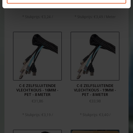
€32,43
€174,68
€183,80
* Stukprijs: €3,24 /
* Stukprijs: €3,49 / Meter
C-E ZELFSLUITENDE
C-E ZELFSLUITENDE
VLECHTKOUS - 16MM -
VLECHTKOUS - 19MM -
PET - 8 METER
PET - 8 METER
€31,86
€33,98
* Stukprijs: €3,19 /
* Stukprijs: €3,40 /