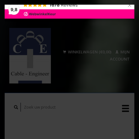
×
1678
Reviews
9,8
WINKELWAGEN (€0,00)
MIJN
ACCOUNT