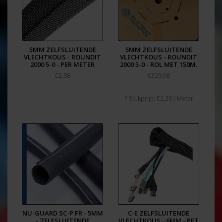
5MM ZELFSLUITENDE
5MM ZELFSLUITENDE
VLECHTKOUS - ROUNDIT
VLECHTKOUS - ROUNDIT
2000 5-0 - PER METER
2000 5-0 - ROL MET 150M.
€2,98
€329,98
* Stukprijs: €2,20 / Meter
NU-GUARD SC-P FR - 5MM
C-E ZELFSLUITENDE
- ZELFSLUITENDE
VLECHTKOUS - 6MM - PET