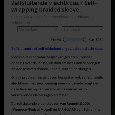
Zelfsluitende vlechtkous / Self-
wrapping braided sleeve
Home
/
Vlechtkous of beschermkous
/
Vlechtkous -
zelfsluitend
Min: €
0
Max: €
350
Zelfsluitende of zelfwikkelende, gevlochten vlechtkous.
Vlechtkous is normaal gesproken gesloten ( zonder
opening over de lengte) en daarom lastig aan te brengen
op aangesloten draden, kabels, buizen en slangen.
Om dit probleem op te lossen bestaat er ook
zelfsluitende
vlechtkous met een opening over de gehele lengte
en
deze leveren wij van verschillende merken en in
verschillende uitvoeringen en maten.
De zelfsluitende
vlechtkousen van Roundit®2000
(Tenneco /Fedral Mogul) en NU-GUARD van Schlemmer