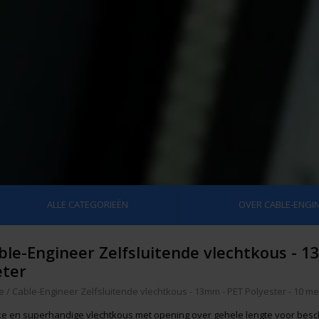
ALLE CATEGORIEËN
OVER CABLE-ENGIN
ble-Engineer Zelfsluitende vlechtkous - 1
ter
e
/
Cable-Engineer Zelfsluitende vlechtkous - 13mm - PET Polyester - 10 me
ke en superhandige vlechtkous met opening over gehele lengte voor be