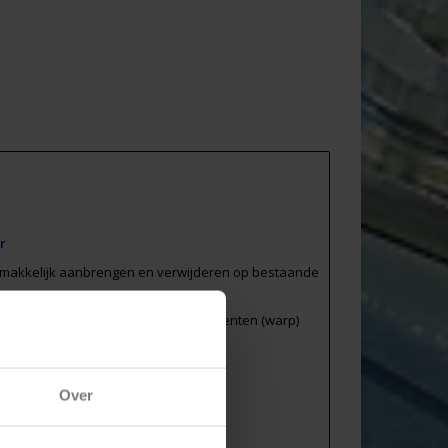
r
r makkelijk aanbrengen en verwijderen op bestaande
(monofilamenten (weft) + multifilamenten (warp)
Over