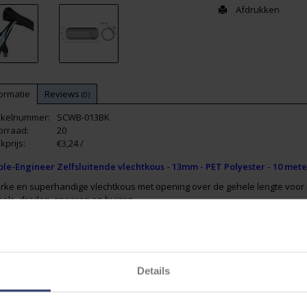
Afdrukken
ormatie
Reviews
(0)
tikelnummer:
SCWB-013BK
orraad:
20
kprijs:
€3,24 /
ble-Engineer Zelfsluitende vlechtkous - 13mm - PET Polyester - 10 mete
erke en superhandige vlechtkous met opening over de gehele lengte voo
bels, draden, snoeren en buizen.
am-vertragende (VW-1) Vlechtkous gemaakt van Polyester strengen/draden 
t een temperatuurbereik van
-50 °C t/m -150 °C
nd-gerold en verpakt in plastic zak met 10 meter
Details
ACH and RoHS compliant
ammability: VW-1
listed