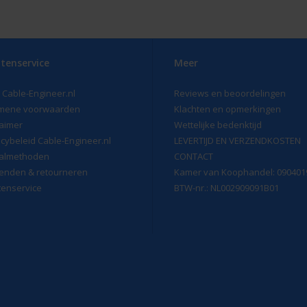
tenservice
Meer
 Cable-Engineer.nl
Reviews en beoordelingen
mene voorwaarden
Klachten en opmerkingen
laimer
Wettelijke bedenktijd
acybeleid Cable-Engineer.nl
LEVERTIJD EN VERZENDKOSTEN
almethoden
CONTACT
enden & retourneren
Kamer van Koophandel: 090401
tenservice
BTW-nr.: NL002909091B01