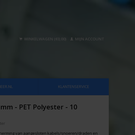
WINKELWAGEN (€0,00)
MIJN ACCOUNT
EER.NL
KLANTENSERVICE
3mm - PET Polyester - 10
ter
scherming van aangesloten kabels/snoeren/draden en