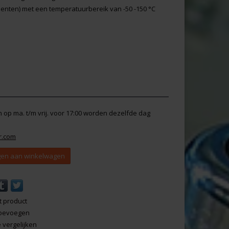
enten) met een temperatuurbereik van -50 -150 °C
en op ma. t/m vrij. voor 17:00 worden dezelfde dag
r.com
en aan winkelwagen
t product
 toevoegen
vergelijken