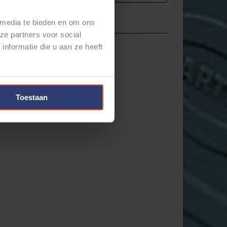
 media te bieden en om ons
ze partners voor social
nformatie die u aan ze heeft
Toestaan