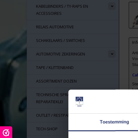
KABELBINDERS / TY-RAPS EN
ACCESSOIRES
RELAIS AUTOMOTIVE
SCHAKELAARS / SWITCHES
Inf
Ar
AUTOMOTIVE ZEKERINGEN
Vo
Stu
TAPE / KLITTENBAND
Ca
ASSORTIMENT DOZEN
St
ka
TECHNISCHE SPRAYS, LIJM EN
Vl
REPARATIEKLEI
me
Ha
OUTLET / RESTPARTIJEN
Toestemming
RE
Fl
TECH-SHOP
UL 