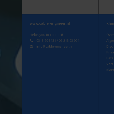
www.cable-engineer.nl
Klan
Helps you to connect!
Over
0313-70 3131 / 06-213 93 994
Alge
info@cable-engineer.nl
Disc
Priv
Beta
Verz
Klan