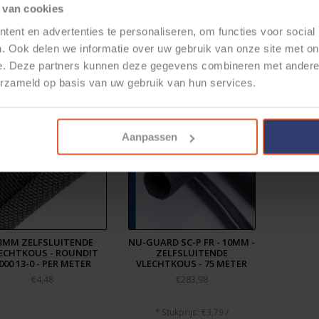
 van cookies
ent en advertenties te personaliseren, om functies voor social
. Ook delen we informatie over uw gebruik van onze site met on
e. Deze partners kunnen deze gegevens combineren met andere i
elateerde producten
erzameld op basis van uw gebruik van hun services.
Aanpassen
3MM ZELFSLUITENDE
NU-GUARD SC-P FR - 10MM -
ECHTKOUS - ROUNDIT
ZELFSLUITENDE
000 13-0 - PER METER
VLECHTKOUS - 75 METER
€4,48
€283,98
* Stukprijs: €3,79 /