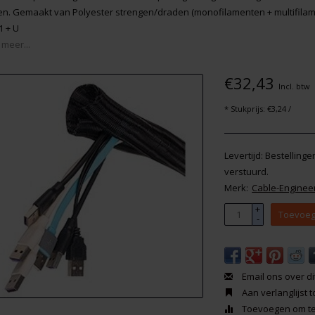
en. Gemaakt van Polyester strengen/draden (monofilamenten + multifilam
1 + U
 meer...
€32,43
Incl. btw
* Stukprijs: €3,24 /
Levertijd: Bestelling
verstuurd.
Merk:
Cable-Enginee
+
Toevoeg
-
Email ons over di
Aan verlanglijst
Toevoegen om te 