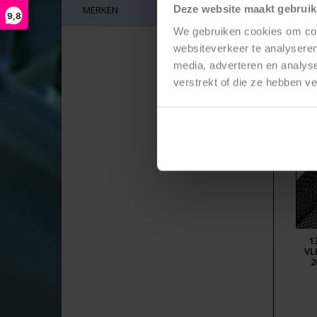
Deze website maakt gebruik
MERKEN
9,8
We gebruiken cookies om cont
websiteverkeer te analyseren
media, adverteren en analys
Ger
verstrekt of die ze hebben v
1
VL
2