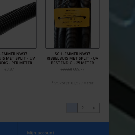
LEMMER NW37
SCHLEMMER NW37
IS MET SPLIT - UV
RIBBELBUIS MET SPLIT - UV
DIG - PER METER
BESTENDIG - 25 METER
€3,87
€89,77
€97,68
* Stukprijs: €3,59 / Meter
1
2
Mijn account