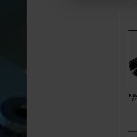
RIB
BE