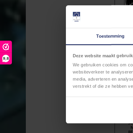
SC
N
BE
Toestemming
Deze website maakt gebruik
9,8
We gebruiken cookies om cont
websiteverkeer te analyseren
media, adverteren en analys
verstrekt of die ze hebben v
SC
N
BE