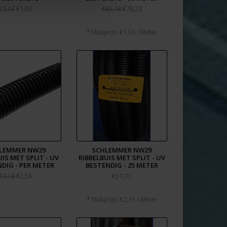
€1,93
€78,23
€2,12
€89,78
* Stukprijs: €1,56 / Meter
LEMMER NW29
SCHLEMMER NW29
IS MET SPLIT - UV
RIBBELBUIS MET SPLIT - UV
DIG - PER METER
BESTENDIG - 25 METER
€2,53
€57,71
€3,18
* Stukprijs: €2,31 / Meter