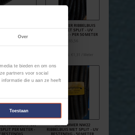
MER RIBBELBUIS
SCHLEMMER RIBBELBUIS
MET SPLIT - UV
NW17 MET SPLIT - UV
DIG - PER METER
BESTENDIG - PER 50 METER
Over
€1,54
€65,56
€1,60
* Stukprijs: €1,31 / Meter
 media te bieden en om ons
ze partners voor social
nformatie die u aan ze heeft
Toestaan
ER RIBBELBUIS NW
SCHLEMMER NW22
 SPLIT PER METER -
RIBBELBUIS MET SPLIT - UV
 BESTENDIG
BESTENDIG - 50 METER