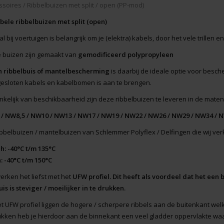
ssoires
/
Ribbelbuizen met split / open (PP-mod)
ibele ribbelbuizen met split (open)
l bij voertuigen is belangrijk om je (elektra) kabels, door het vele trillen
 buizen zijn gemaakt van
gemodificeerd polypropyleen
 ribbelbuis of mantelbescherming
is daarbij de ideale optie voor besc
esloten kabels en kabelbomen is aan te brengen.
nkelijk van beschikbaarheid zijn deze ribbelbuizen te leveren in de maten
/ NW8,5 / NW10 / NW13 / NW17 / NW19 / NW22 / NW26 / NW29 / NW34 / 
ibbelbuizen / mantelbuizen van Schlemmer Polyflex / Delfingen die wij ve
 h: -40°C t/m 135°C
h: -40°C t/m 150°C
werken het liefst met het
UFW profiel. Dit heeft als voordeel dat het een
is is steviger / moeilijker in te drukken.
et UFW profiel liggen de hogere / scherpere ribbels aan de buitenkant welk
ukken heb je hierdoor aan de binnekant een veel gladder oppervlakte waa