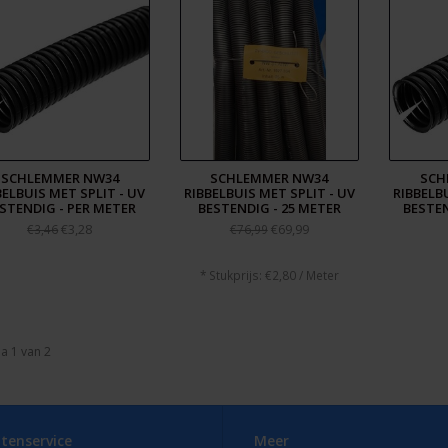
SCHLEMMER NW34
SCHLEMMER NW34
SCH
BELBUIS MET SPLIT - UV
RIBBELBUIS MET SPLIT - UV
RIBBELBU
STENDIG - PER METER
BESTENDIG - 25 METER
BESTEN
€3,28
€69,99
€3,46
€76,99
* Stukprijs: €2,80 / Meter
a 1 van 2
tenservice
Meer