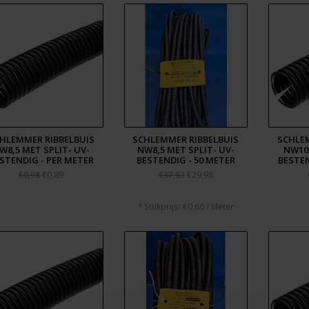
HLEMMER RIBBELBUIS
SCHLEMMER RIBBELBUIS
SCHLEM
W8,5 MET SPLIT- UV-
NW8,5 MET SPLIT- UV-
NW10 
STENDIG - PER METER
BESTENDIG - 50 METER
BESTEN
€0,89
€29,98
€0,98
€37,63
* Stukprijs: €0,60 / Meter