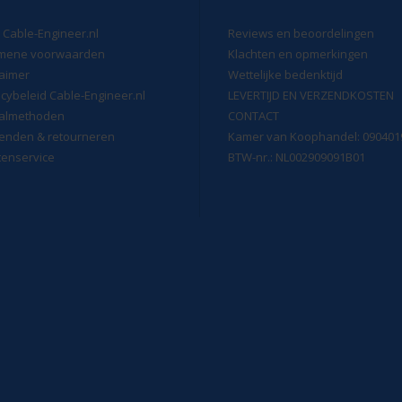
 Cable-Engineer.nl
Reviews en beoordelingen
mene voorwaarden
Klachten en opmerkingen
laimer
Wettelijke bedenktijd
acybeleid Cable-Engineer.nl
LEVERTIJD EN VERZENDKOSTEN
almethoden
CONTACT
enden & retourneren
Kamer van Koophandel: 090401
tenservice
BTW-nr.: NL002909091B01