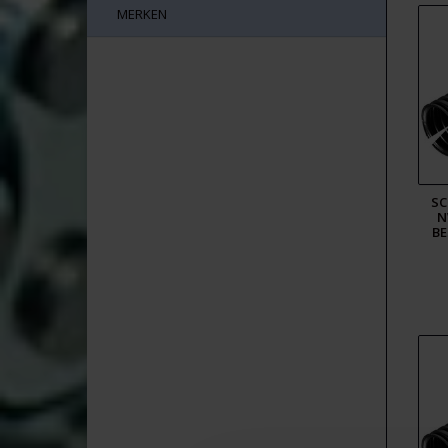
MERKEN
SC
N
BE