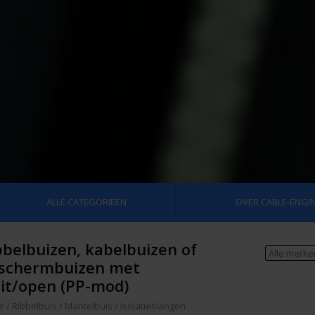
ALLE CATEGORIEËN
OVER CABLE-ENGIN
bbelbuizen, kabelbuizen of
schermbuizen met
lit/open (PP-mod)
e
/
Ribbelbuis / Mantelbuis / Isolatieslangen