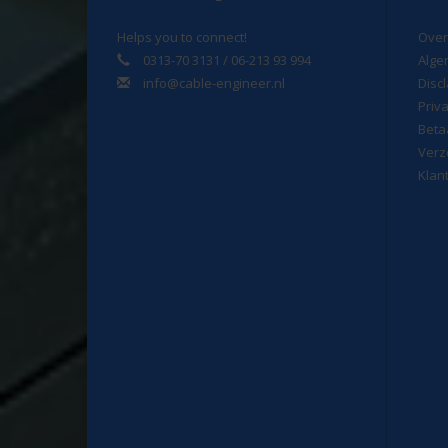
Helps you to connect!
Over
0313-70 3131 / 06-213 93 994
Alge
info@cable-engineer.nl
Disc
Priv
Beta
Verz
Klan