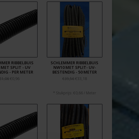
MER RIBBELBUIS
SCHLEMMER RIBBELBUIS
MET SPLIT - UV
NW10 MET SPLIT- UV-
DIG - PER METER
BESTENDIG - 50 METER
€0,96
€33,18
€1,06
€39,56
* Stukprijs: €0,66 / Meter