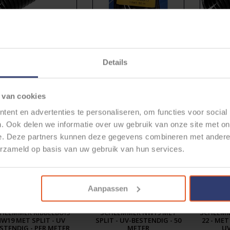
HLEMMER RIBBELBUIS
SCHLEMMER RIBBELBUIS
SCHLEM
W13 MET SPLIT - UV
13MM MET SPLIT - UV
NW17 
STENDIG - PER METER
BESTENDIG - PER 50 METER
BESTEN
Details
€1,18
€42,18
€1,32
€51,92
* Stukprijs: €0,84 / Meter
 van cookies
ent en advertenties te personaliseren, om functies voor social
. Ook delen we informatie over uw gebruik van onze site met on
e. Deze partners kunnen deze gegevens combineren met andere i
erzameld op basis van uw gebruik van hun services.
Aanpassen
HLEMMER RIBBELBUIS
SCHLEMMER NW19 MET
SCHLEMM
W19 MET SPLIT - UV
SPLIT - UV-BESTENDIG - 50
22 - MET
STENDIG - PER METER
METER
UV