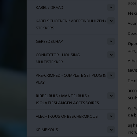
acce
KABEL / DRAAD
Flex
KABELSCHOENEN / ADEREINDHULZEN /
Voora
STEKKERS
Deze
GEREEDSCHAP
Open
aang
CONNECTOR - HOUSING -
Afha
MULTISTEKKER
NW6 
PRE-CRIMPED - COMPLETE SET PLUG &
De r
PLAY
3000
RIBBELBUIS / MANTELBUIS /
500 
ISOLATIESLANGEN ACCESSOIRES
Wij 
de bu
VLECHTKOUS OF BESCHERMKOUS
Bij h
KRIMPKOUS
indr