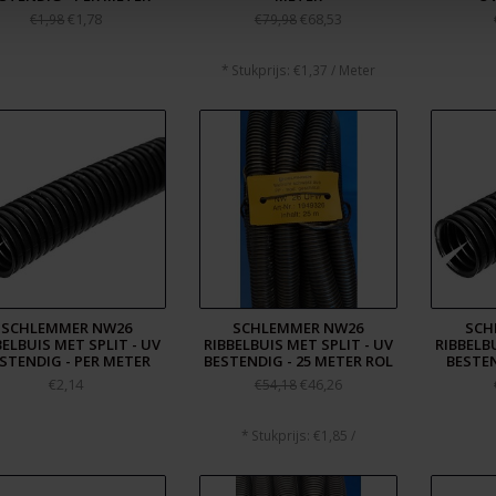
€1,78
€68,53
€1,98
€79,98
* Stukprijs: €1,37 / Meter
SCHLEMMER NW26
SCHLEMMER NW26
SCH
BELBUIS MET SPLIT - UV
RIBBELBUIS MET SPLIT - UV
RIBBELBU
STENDIG - PER METER
BESTENDIG - 25 METER ROL
BESTEN
€2,14
€46,26
€54,18
* Stukprijs: €1,85 /