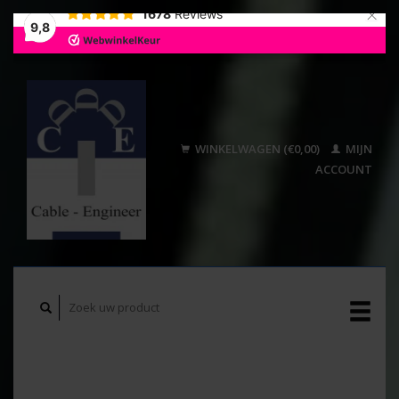
×
1678
Reviews
9,8
WINKELWAGEN (€0,00)
MIJN
ACCOUNT