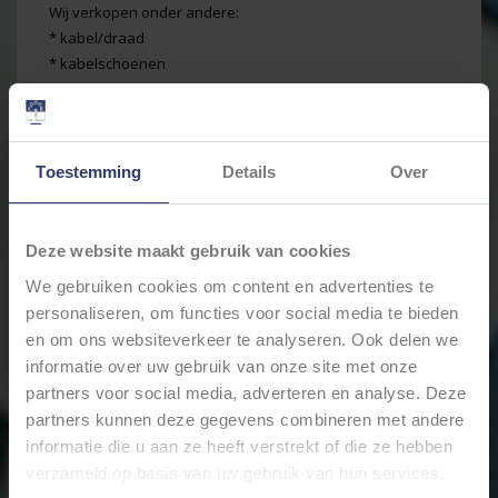
Wij verkopen onder andere:
* kabel/draad
* kabelschoenen
* connectors
* multistekkers
* krimpkous
* schakelaars
Toestemming
Details
Over
* relais
* zekeringen
* kabelbescherming
Deze website maakt gebruik van cookies
* et cetera
We gebruiken cookies om content en advertenties te
personaliseren, om functies voor social media te bieden
Cable Engineer voor professionals en hobbyisten
(H2)
en om ons websiteverkeer te analyseren. Ook delen we
Omdat bedrading echt onze passie is, proberen we altijd
informatie over uw gebruik van onze site met onze
voor iedereen telefonisch bereikbaar te zijn. Of het nu
partners voor social media, adverteren en analyse. Deze
professionals zijn of hobbyisten, we proberen iedereen
partners kunnen deze gegevens combineren met andere
van goed advies te voorzien, zodat elk project een succes
informatie die u aan ze heeft verstrekt of die ze hebben
wordt. Wij kunnen namelijk wel de beste materialen
leveren, maar het beste visitekaartje voor ons als
verzameld op basis van uw gebruik van hun services.