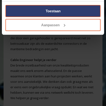
leverancier van laagspannings-benodigdheden is
natuurlijk een goed functionerende bedrading in het
project van de klant.
Toestaan
Dus de terminals in een machine in een productiebedrijf
Aanpassen
moet net zo perfect zijn als de verse bedrading in een
omgebouwde camper. En het relais in de autobedrading
die door een garagehouder is gerepareerd moet net zo
betrouwbaar zijn als de waterdichte connectors in de
maritieme bedrading in een jacht.
Cable Engineer helpt je verder
Die brede inzetbaarheid van onze kwaliteitsproducten
maakt ons werk enorm afwisselend. En de passie
waarmee onze klanten aan hun projecten werken, werkt
voor ons aanstekelijk. We denken dan ook graag mee als
er eens een ongebruikelijke vraag opduikt. En wat we niet
hebben, kunnen we via ons netwerk wellicht toch leveren.
We helpen je graag verder.