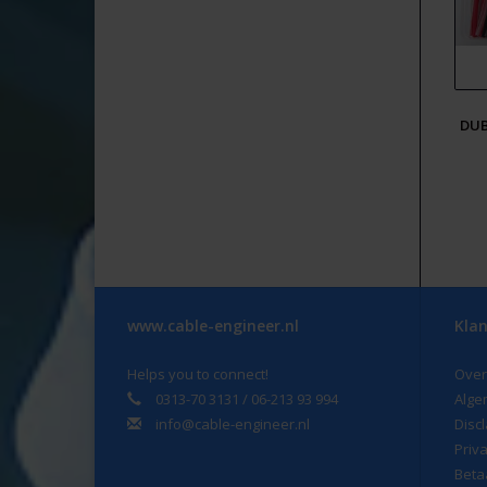
DUB
www.cable-engineer.nl
Klan
Helps you to connect!
Over
0313-70 3131 / 06-213 93 994
Alge
info@cable-engineer.nl
Disc
Priv
Beta