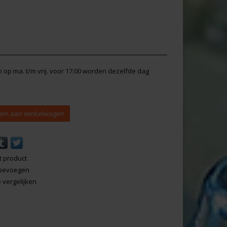
en op ma. t/m vrij. voor 17:00 worden dezelfde dag
en aan winkelwagen
t product
 toevoegen
vergelijken