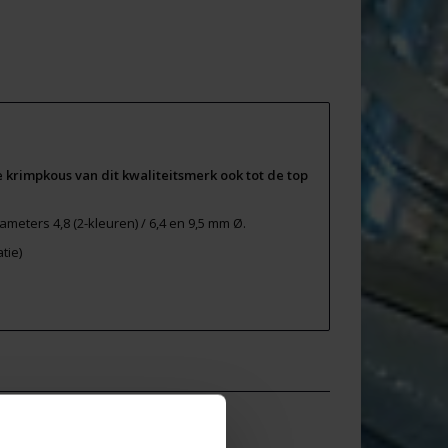
de krimpkous van dit kwaliteitsmerk ook tot de top
ameters 4,8 (2-kleuren) / 6,4 en 9,5 mm Ø.
tie)