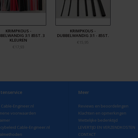
KRIMPKOUS -
KRIMPKOUS -
BELWANDIG 3:1 85ST. 3
DUBBELWANDIG 3:1 - 85ST.
KLEUREN
€15,95
€17,93
tenservice
Meer
 Cable-Engineer.nl
Reviews en beoordelingen
mene voorwaarden
Klachten en opmerkingen
laimer
Wettelijke bedenktijd
acybeleid Cable-Engineer.nl
LEVERTIJD EN VERZENDKOSTEN
almethoden
CONTACT