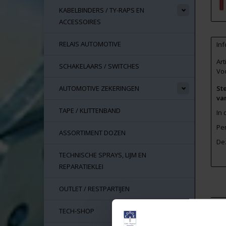
KABELBINDERS / TY-RAPS EN
ACCESSOIRES
RELAIS AUTOMOTIVE
Inf
Ar
SCHAKELAARS / SWITCHES
Vo
AUTOMOTIVE ZEKERINGEN
Ste
va
TAPE / KLITTENBAND
In 
Pe
ASSORTIMENT DOZEN
De
TECHNISCHE SPRAYS, LIJM EN
REPARATIEKLEI
OUTLET / RESTPARTIJEN
TECH-SHOP
Ger