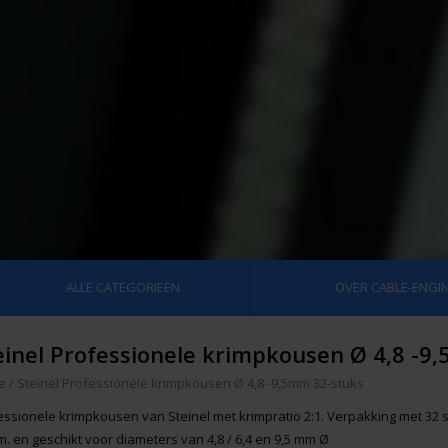
ALLE CATEGORIEËN
OVER CABLE-ENGIN
einel Professionele krimpkousen Ø 4,8 -9
e
/
Steinel Professionele krimpkousen Ø 4,8 -9,5mm 32-stuks
essionele krimpkousen van Steinel met krimpratio 2:1. Verpakking met 32
m. en geschikt voor diameters van 4,8 / 6,4 en 9,5 mm Ø