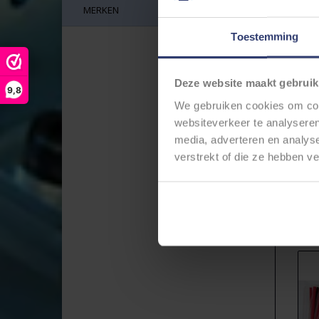
MERKEN
Toestemming
Deze website maakt gebruik
9,8
We gebruiken cookies om cont
websiteverkeer te analyseren
media, adverteren en analys
ST
verstrekt of die ze hebben v
1