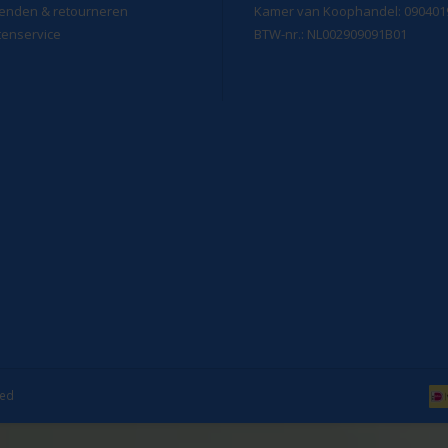
enden & retourneren
Kamer van Koophandel: 090401
tenservice
BTW-nr.: NL002909091B01
eed