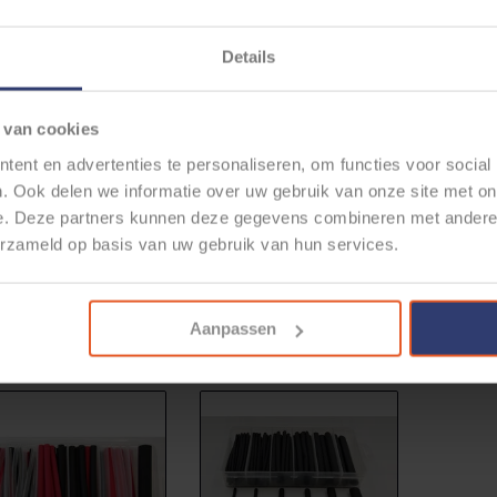
Details
 van cookies
ent en advertenties te personaliseren, om functies voor social
. Ook delen we informatie over uw gebruik van onze site met on
e. Deze partners kunnen deze gegevens combineren met andere i
EINEL KRIMPKOUS I - Ø
STEINEL KRIMPKOUS III - Ø
K
erzameld op basis van uw gebruik van hun services.
,6 - 4,8MM - 70 STUKS
4,8 -12MM - 20STUKS
ENKELW
€5,51
€7,46
Aanpassen