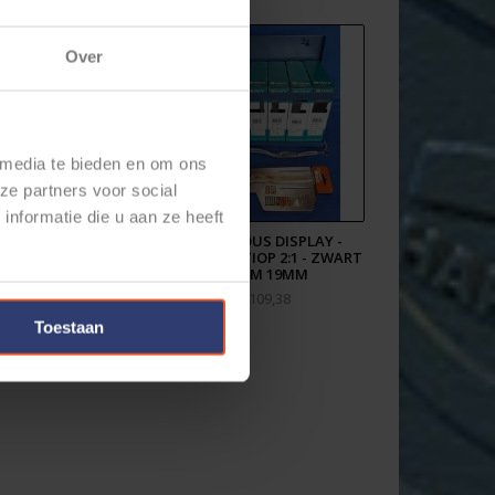
Over
 media te bieden en om ons
ze partners voor social
nformatie die u aan ze heeft
RIMPKOUS -
KRIMPKOUS DISPLAY -
ANDIG 2:1 - 170
KRIMPRTATIOP 2:1 - ZWART
STUKS
3 T/M 19MM
€12,86
€109,38
Toestaan