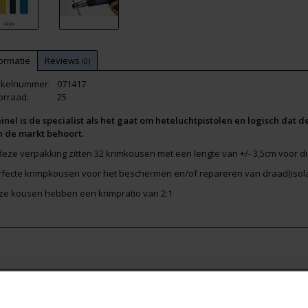
ormatie
Reviews
(0)
tikelnummer:
071417
orraad:
25
inel is de specialist als het gaat om heteluchtpistolen en logisch dat 
n de markt behoort.
deze verpakking zitten 32 krimkousen met een lengte van +/- 3,5cm voor di
rfecte krimpkousen voor het beschermen en/of repareren van draad(isola
ze kousen hebben een krimpratio van 2:1
elateerde producten