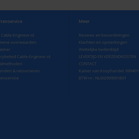
tenservice
Meer
 Cable-Engineer.nl
Reviews en beoordelingen
mene voorwaarden
Klachten en opmerkingen
laimer
Wettelijke bedenktijd
acybeleid Cable-Engineer.nl
LEVERTIJD EN VERZENDKOSTEN
almethoden
CONTACT
enden & retourneren
Kamer van Koophandel: 090401
tenservice
BTW-nr.: NL002909091B01