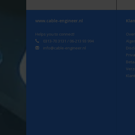
www.cable-engineer.nl
Klan
Helps you to connect!
Over
0313-70 3131 / 06-213 93 994
Alge
info@cable-engineer.nl
Disc
Priv
Beta
Verz
Klan