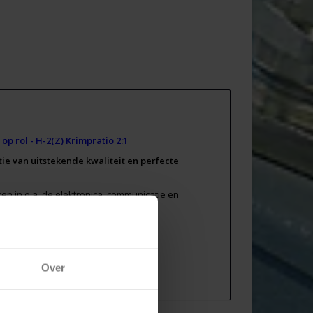
p rol - H-2(Z) Krimpratio 2:1
 van uitstekende kwaliteit en perfecte
en in o.a. de elektronica, communicatie en
Over
296576/files/434615260/h-2z-krimpkous-data-