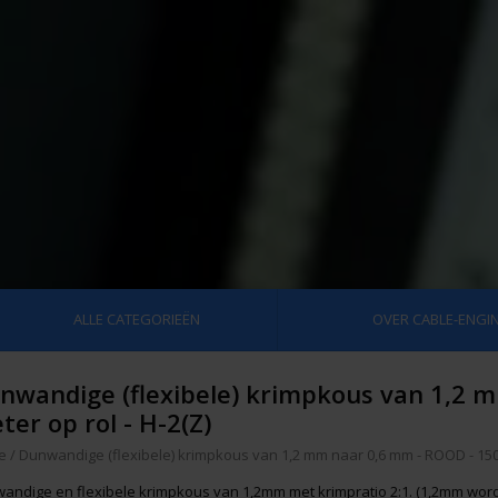
ALLE CATEGORIEËN
OVER CABLE-ENGIN
nwandige (flexibele) krimpkous van 1,2 
ter op rol - H-2(Z)
e
/
Dunwandige (flexibele) krimpkous van 1,2 mm naar 0,6 mm - ROOD - 150 
andige en flexibele krimpkous van 1,2mm met krimpratio 2:1. (1,2mm wor