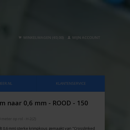
WINKELWAGEN (€0,00)
MIJN ACCOUNT
EER.NL
KLANTENSERVICE
mm naar 0,6 mm - ROOD - 150
meter op rol - H-2(Z)
dt 0,6 mm) sterke krimpkous gemaakt van "Crosslinked