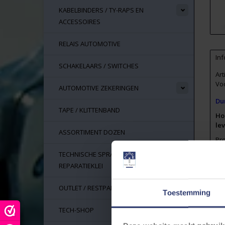
KABELBINDERS / TY-RAPS EN
ACCESSOIRES
RELAIS AUTOMOTIVE
Inf
SCHAKELAARS / SWITCHES
Ar
Vo
AUTOMOTIVE ZEKERINGEN
Du
TAPE / KLITTENBAND
Ho
le
ASSORTIMENT DOZEN
Pro
aut
TECHNISCHE SPRAYS, LIJM EN
UL 
REPARATIEKLEI
UL2
OUTLET / RESTPARTIJEN
Toestemming
Op
Ge
TECH-SHOP
WK