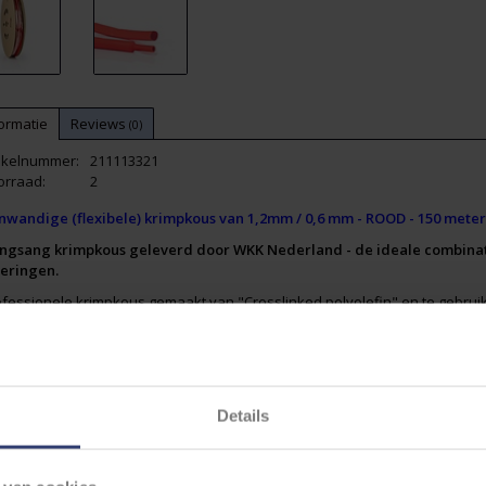
ormatie
Reviews
(0)
tikelnummer:
211113321
orraad:
2
nwandige (flexibele) krimpkous van 1,2mm / 0,6 mm - ROOD - 150 meter o
ngsang krimpkous geleverd door WKK Nederland - de ideale combinatie
veringen.
fessionele krimpkous gemaakt van "Crosslinked polyolefin" en te gebruik
omotive industrie.
gecertificeerd UL file: E204071
24 & CSA, file E204071
Details
erating temp.: -55℃ to +125℃
schikt t/m 600V. en RoHS compliant
K product informatie (Data Sheet):
https://cdn.webshopapp.com/shops/