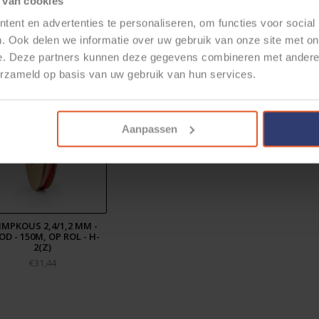
 van cookies
eet.pdf
ent en advertenties te personaliseren, om functies voor social
 voorraad in Nederland en binnen 1 werkdag leverbaar.
. Ook delen we informatie over uw gebruik van onze site met on
bestelling ook te verkrijgen in de kleuren; rood / groen / geel / blauw en 
elateerde producten
e. Deze partners kunnen deze gegevens combineren met andere i
gineer.nl
erzameld op basis van uw gebruik van hun services.
K PN Krimpkous: 211113321
N: 8717278572963
Aanpassen
IMPKOUS 2,4/1,2 MM -
D - 150M, OP ROL - H-
2(Z)
€31,44