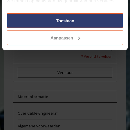
verzameld op basis van uw gebruik van hun services.
Onderwerp:
*
Toestaan
Bericht:
*
Aanpassen
* Verplichte velden
Verstuur
Meer informatie
Over Cable-Engineer.nl
Algemene voorwaarden