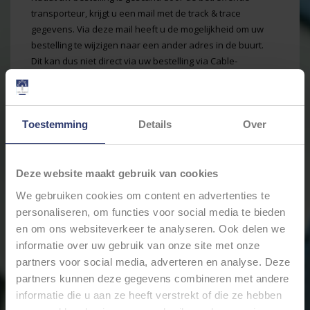
transporteur, krijgt u een mail met de track & trace
gegevens. Via deze mail heeft u de mogelijkheid om uw
bestelling te wijzigen naar een ander adres in de buurt.
Dit kan dus niet direct via uw bestelling via Cable-
Engineer.nl maar kan eenvoudig worden geregeld via de
ontvangen track & trace gegevens van de transporteur.
Neem contact op
Toestemming
Details
Over
Naam:
*
Deze website maakt gebruik van cookies
We gebruiken cookies om content en advertenties te
Bedrijf:
personaliseren, om functies voor social media te bieden
en om ons websiteverkeer te analyseren. Ook delen we
E-mail:
*
informatie over uw gebruik van onze site met onze
partners voor social media, adverteren en analyse. Deze
partners kunnen deze gegevens combineren met andere
Telefoon:
informatie die u aan ze heeft verstrekt of die ze hebben