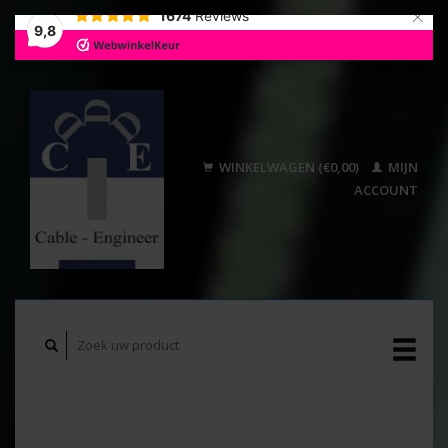
×
1674
Reviews
9,8
WINKELWAGEN (€0,00)
MIJN
ACCOUNT