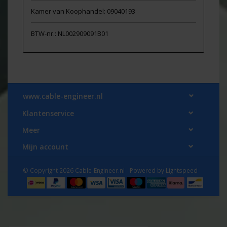
Kamer van Koophandel: 09040193
BTW-nr.: NL002909091B01
www.cable-engineer.nl
Klantenservice
Meer
Mijn account
© Copyright 2026 Cable-Engineer.nl - Powered by
Lightspeed