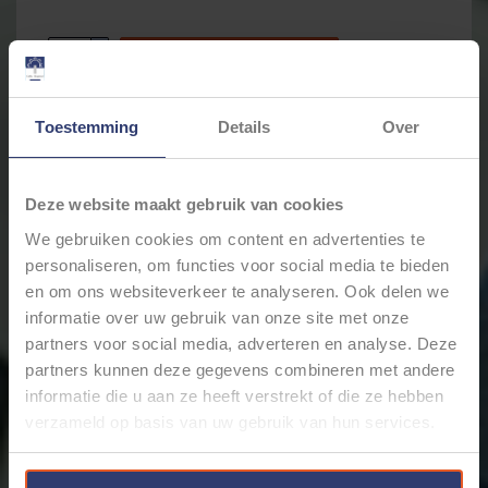
+
Toevoegen aan winkelwagen
-
Toestemming
Details
Over
Email ons over dit product
Aan verlanglijst toevoegen
Toevoegen om te vergelijken
Deze website maakt gebruik van cookies
Afdrukken
We gebruiken cookies om content en advertenties te
personaliseren, om functies voor social media te bieden
Informatie
Reviews
(0)
en om ons websiteverkeer te analyseren. Ook delen we
informatie over uw gebruik van onze site met onze
Artikelnummer:
CEHM-8Z
partners voor social media, adverteren en analyse. Deze
Voorraad:
1373
partners kunnen deze gegevens combineren met andere
Multi-connector / multi-stekker voor mannelijke
informatie die u aan ze heeft verstrekt of die ze hebben
vlakstekers / schuifstekkers - 8-pos. - 6,3 x 0,8mm -
verzameld op basis van uw gebruik van hun services.
Zwart
Nylon connector voor mannelijke disconnectors /
vlaksteker / schuifstekker / vlakke stekkers voor