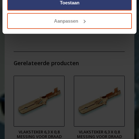
draden van 0,05 t/m 6,0mm2.
Toestaan
Dit is een losse connector zonder de kabelschoen of
stekker
Aanpassen
L x B x H = 33,38 x 38,09/40,69 x 16,6/17,8 mm
Gerelateerde producten
VLAKSTEKER 6,3 X 0,8
VLAKSTEKER 6,3 X 0,8
MESSING VOOR DRAAD
MESSING VOOR DRAAD