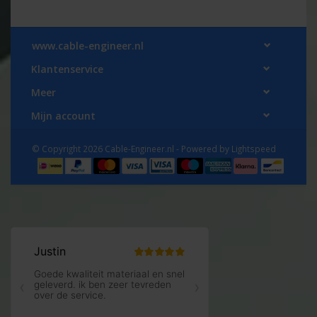
www.cable-engineer.nl
Klantenservice
Meer
Mijn account
© Copyright 2026 Cable-Engineer.nl - Powered by
Lightspeed