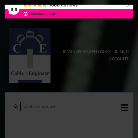
×
1680
Reviews
9,8
WINKELWAGEN (€0,00)
MIJN
ACCOUNT