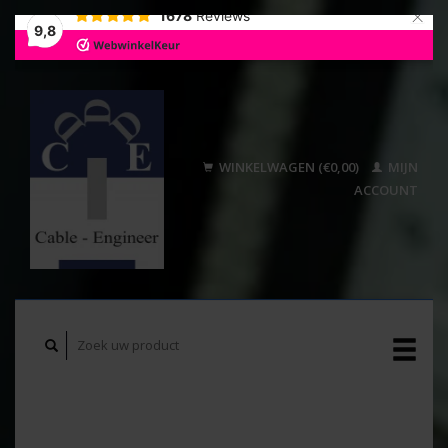
×
1678
Reviews
9,8
WINKELWAGEN (€0,00)
MIJN
ACCOUNT