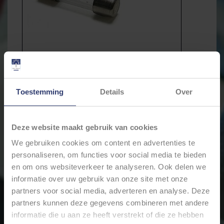
Toestemming
Details
Over
Deze website maakt gebruik van cookies
€2,83
We gebruiken cookies om content en advertenties te
Incl. btw
personaliseren, om functies voor social media te bieden
* Stukprijs: €0,28 / Stuk
en om ons websiteverkeer te analyseren. Ook delen we
informatie over uw gebruik van onze site met onze
partners voor social media, adverteren en analyse. Deze
Levertijd: Bestellingen op ma. t/m vrij. voor 17:00 worden
partners kunnen deze gegevens combineren met andere
dezelfde dag verstuurd.
informatie die u aan ze heeft verstrekt of die ze hebben
Merk:
iMaXX