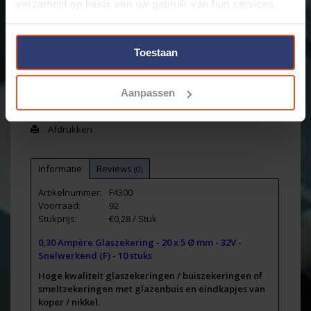
verzameld op basis van uw gebruik van hun services.
+
Toevoegen aan winkelwagen
-
Toestaan
Email ons over dit product
Aanpassen
Aan verlanglijst toevoegen
Toevoegen om te vergelijken
Afdrukken
Informatie
Reviews
(0)
Artikelnummer:
F4300
Voorraad:
92
Stukprijs:
€0,28 / Stuk
0,30 Ampère Glaszekering - 20 x 5 Ø mm - 32V -
Snelwerkend (F) - 10 stuks
Hoge kwaliteit glaszekeringen / buiszekeringen of
smeltzekeringen met glazenbuis en eindkapjes van
koper / nikkel.