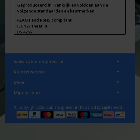
Geproduceerd in Frankrijk en voldoen aan de
volgende standaarden en keurmerken:
REACH and RoHS compliant
IEC 127 sheet III
BS 4265
CEE 4
Op voorraad in Nederland en snel leverbaar via
Cable-Engineer.nl
www.cable-engineer.nl
Klantenservice
Meer
Mijn account
© Copyright 2026 Cable-Engineer.nl - Powered by
Lightspeed