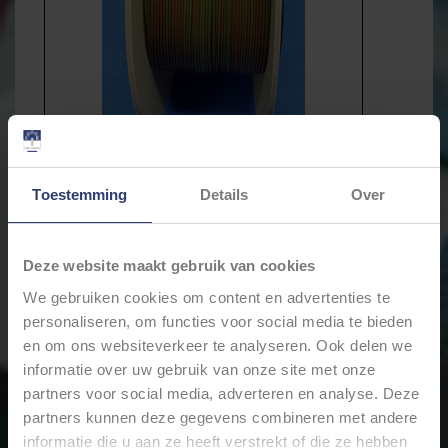
Toestemming
Details
Over
Deze website maakt gebruik van cookies
We gebruiken cookies om content en advertenties te
€10,95
Incl. btw
personaliseren, om functies voor social media te bieden
en om ons websiteverkeer te analyseren. Ook delen we
* Stukprijs: €0,00 /
informatie over uw gebruik van onze site met onze
partners voor social media, adverteren en analyse. Deze
Levertijd: Bestellingen op ma. t/m vrij. voor 17:00 worden
partners kunnen deze gegevens combineren met andere
dezelfde dag verstuurd.
informatie die u aan ze heeft verstrekt of die ze hebben