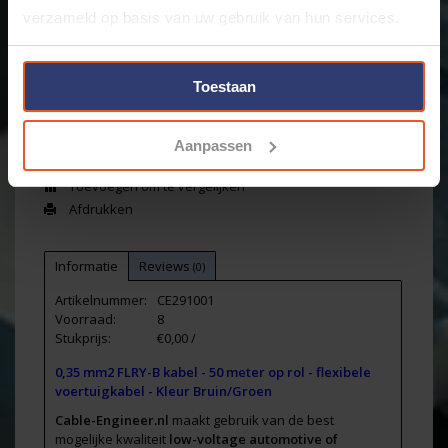
Merk:
Cable-Engineer
verzameld op basis van uw gebruik van hun services.
+
Toevoegen aan winkelwagen
-
Toestaan
Email ons over dit product
Aanpassen
Aan verlanglijst toevoegen
Toevoegen om te vergelijken
Afdrukken
Informatie
Reviews
(0)
Artikelnummer:
CE291001
Voorraad:
8
Stukprijs:
€0,00 /
0,35 mm2 FLRY-B kabel - 50 meter op rol - flexibele
voertuigkabel - Kleur Bruin/Groen
Cable-Engineer.nl
maakt gebruik van de best
mogelijke kwaliteit
low-voltage automotive of