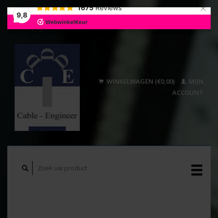
×
1675
Reviews
9,8
WINKELWAGEN (€0,00)
MIJN
ACCOUNT