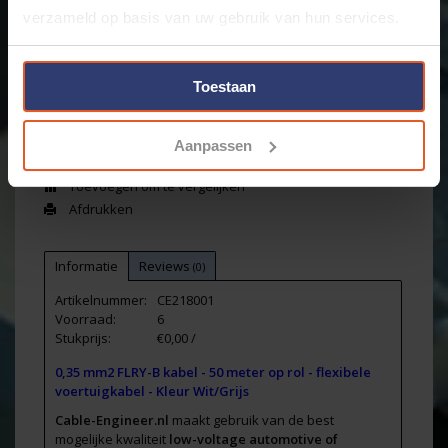
Merk:
Cable-Engineer
verzameld op basis van uw gebruik van hun services.
+
Toevoegen aan winkelwagen
-
Toestaan
Email ons over dit product
Aanpassen
Aan verlanglijst toevoegen
Toevoegen om te vergelijken
Afdrukken
Informatie
Reviews
(0)
Artikelnummer:
CE218001
Voorraad:
6
Stukprijs:
€0,00 /
0,35 mm2 FLRY-B kabel - 50 meter op rol - flexibele
voertuigkabel - Kleur Wit/Grijs
Cable-Engineer.nl
maakt gebruik van de best
mogelijke kwaliteit
low-voltage automotive of