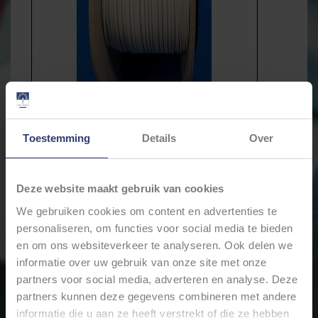
Toestemming
Details
Over
Deze website maakt gebruik van cookies
We gebruiken cookies om content en advertenties te
€10,95
Incl. btw
personaliseren, om functies voor social media te bieden
en om ons websiteverkeer te analyseren. Ook delen we
* Stukprijs: €0,00 /
informatie over uw gebruik van onze site met onze
partners voor social media, adverteren en analyse. Deze
Levertijd: Bestellingen op ma. t/m vrij. voor 17:00 worden
partners kunnen deze gegevens combineren met andere
dezelfde dag verstuurd.
informatie die u aan ze heeft verstrekt of die ze hebben