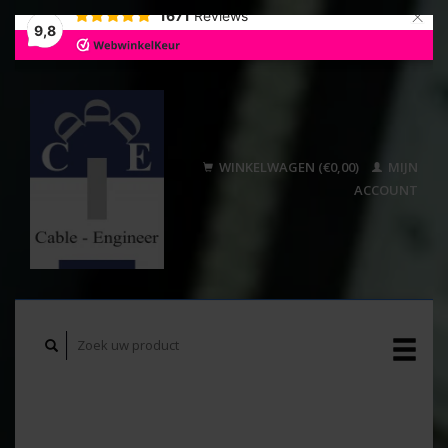
×
1671
Reviews
9,8
WINKELWAGEN (€0,00)
MIJN
ACCOUNT