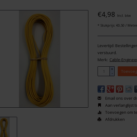
€4,98
Incl. btw
* Stukprijs: €0,50 / Mete
Levertijd: Bestelling
verstuurd.
Merk:
Cable-Enginee
+
Toevoeg
-
Email ons over di
Aan verlanglijst
Toevoegen om te 
Afdrukken