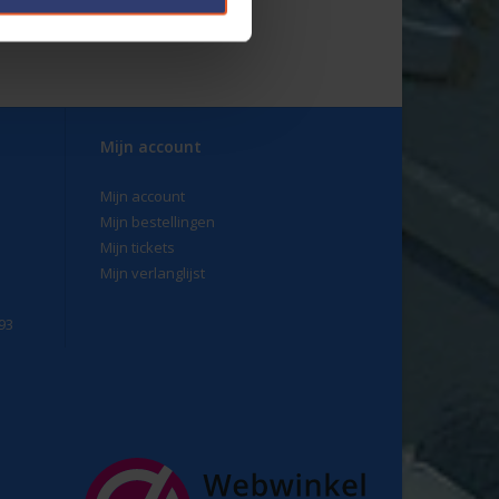
°C (A+ kwaliteit)
nde normen:
ISO 6722-1
;
DIN 72551-6
;
ECE-R 118
.
g van
REACH
en
RoHS.
, kleur en type van de kabel.
Mijn account
Mijn account
Mijn bestellingen
Mijn tickets
Mijn verlanglijst
93