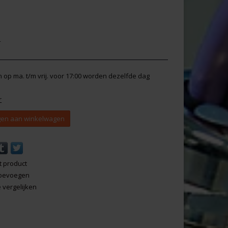
r
en op ma. t/m vrij. voor 17:00 worden dezelfde dag
r
en aan winkelwagen
t product
 toevoegen
vergelijken