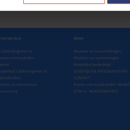
e FLRY-B kabels zijn te gebruiken bij temperaturen tussen -40 en +105 
arborgen en certificering
: Al onze FLRY-B kabels voldoen aan de volge
rbij zijn ze ook volledig in overeenstemming met de regels en regelgevin
meter hand gerold in afsluitbare plastic zak met product nummer, afmeting
tenservice
Meer
 Cable-Engineer.nl
Reviews en beoordelingen
mene voorwaarden
Klachten en opmerkingen
laimer
Wettelijke bedenktijd
acybeleid Cable-Engineer.nl
LEVERTIJD EN VERZENDKOSTEN
almethoden
CONTACT
enden & retourneren
Kamer van Koophandel: 090401
tenservice
BTW-nr.: NL002909091B01