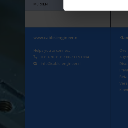
MERKEN
Onz
Wa
Daa
10 
www.cable-engineer.nl
Klan
Helps you to connect!
Over
0313-70 3131 / 06-213 93 994
Alge
info@cable-engineer.nl
Disc
Priv
Beta
Verz
Klan