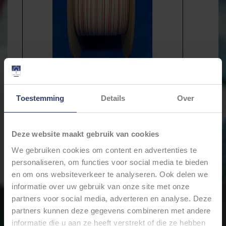
Toestemming
Details
Over
Deze website maakt gebruik van cookies
We gebruiken cookies om content en advertenties te
€27,68
Incl. btw
personaliseren, om functies voor social media te bieden
en om ons websiteverkeer te analyseren. Ook delen we
* Stukprijs: €0,28 / Meter
informatie over uw gebruik van onze site met onze
partners voor social media, adverteren en analyse. Deze
Levertijd: Bestellingen op ma. t/m vrij. voor 17:00 worden
partners kunnen deze gegevens combineren met andere
dezelfde dag verstuurd.
informatie die u aan ze heeft verstrekt of die ze hebben