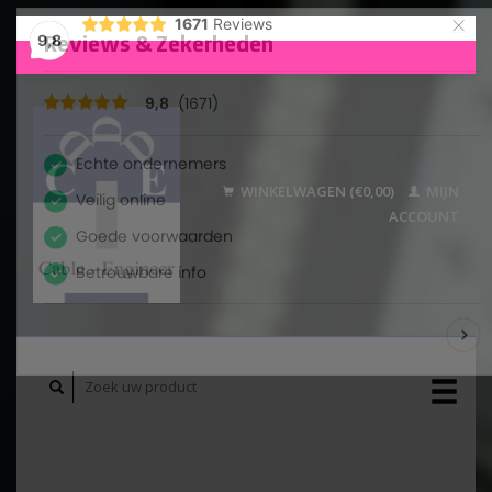
×
1671
Reviews
9,8
WINKELWAGEN (€0,00)
MIJN
ACCOUNT