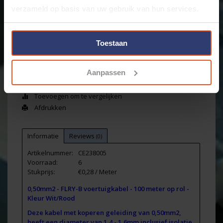
Merk:
Cable-Engineer
verzameld op basis van uw gebruik van hun services.
+
Toevoegen aan winkelwagen
-
Toestaan
Email ons over dit product
Aanpassen
Aan verlanglijst toevoegen
Toevoegen om te vergelijken
Afdrukken
Informatie
Reviews
(0)
Artikelnummer:
CE238005
Voorraad:
6
Stukprijs:
€0,28 / Meter
0,50mm2 - FLRY-B voertuigkabel - 100 meter op rol -
Kleur Wit/Rood
Deze kabel met koperen geleiding van 0,50mm2,
heeft een diameter van 1,4 - 1,6mm inclusief isolatie.