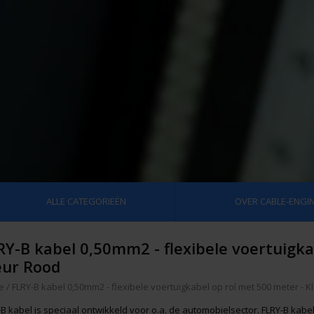
ALLE CATEGORIEËN
OVER CABLE-ENGIN
RY-B kabel 0,50mm2 - flexibele voertuigka
eur Rood
e
/
FLRY-B kabel 0,50mm2 - flexibele voertuigkabel op rol met 500 meter - 
B kabel is speciaal ontwikkeld voor o.a. de automobielsector. FLRY-B kabel 