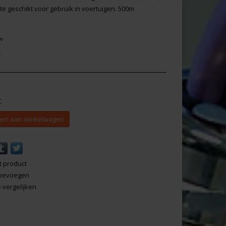
e geschikt voor gebruik in voertuigen. 500m
tw
r
r
en aan winkelwagen
t product
 toevoegen
vergelijken