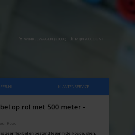
WINKELWAGEN (€0,00)
MIJN ACCOUNT
EER.NL
KLANTENSERVICE
bel op rol met 500 meter -
Kleur Rood
is zeer flexibel en bestand tegen hitte, koude, oliën,