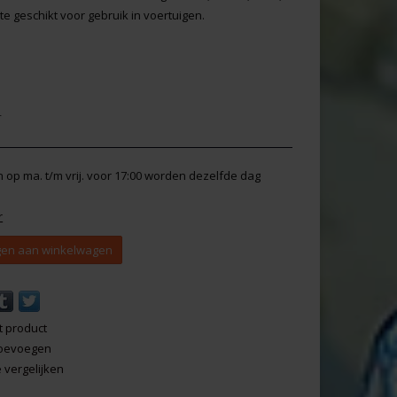
e geschikt voor gebruik in voertuigen.
r
en op ma. t/m vrij. voor 17:00 worden dezelfde dag
r
en aan winkelwagen
t product
 toevoegen
vergelijken