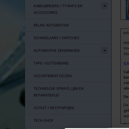
KABELBINDERS / TY-RAPS EN
ACCESSOIRES
RELAIS AUTOMOTIVE
Inf
SCHAKELAARS / SWITCHES
Ar
Vo
AUTOMOTIVE ZEKERINGEN
Stu
TAPE / KLITTENBAND
0,5
Ca
ASSORTIMENT DOZEN
be
co
oli
TECHNISCHE SPRAYS, LIJM EN
REPARATIEKLEI
De
De
OUTLET / RESTPARTIJEN
ge
wat
TECH-SHOP
Onz