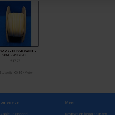
0MM2 - FLRY-B KABEL -
50M. - WIT/GEEL
€17,78
 Stukprijs: €0,36 / Meter
tenservice
Meer
 Cable-Engineer.nl
Reviews en beoordelingen