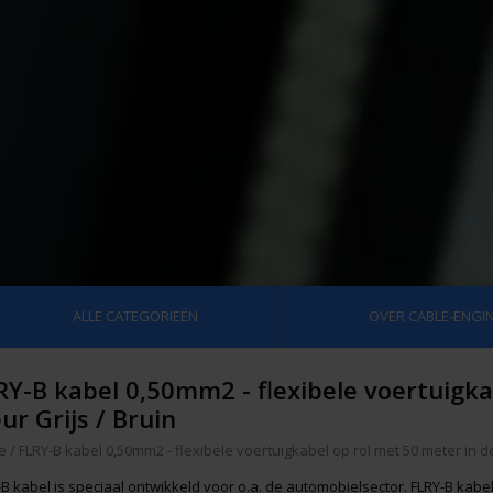
ALLE CATEGORIEËN
OVER CABLE-ENGIN
RY-B kabel 0,50mm2 - flexibele voertuigka
ur Grijs / Bruin
e
/
FLRY-B kabel 0,50mm2 - flexibele voertuigkabel op rol met 50 meter in de 
B kabel is speciaal ontwikkeld voor o.a. de automobielsector. FLRY-B kabel 