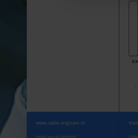
0,5
*
www.cable-engineer.nl
Klan
Helps you to connect!
Over