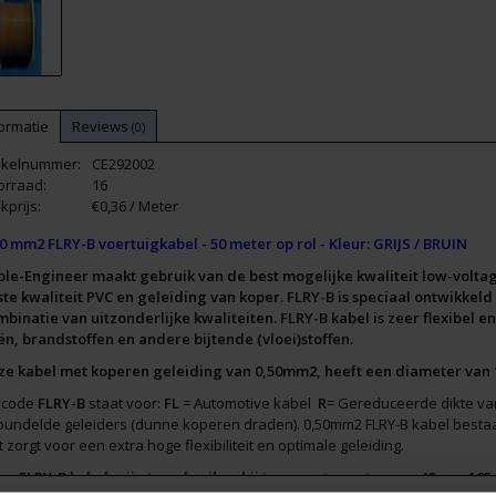
ormatie
Reviews
(0)
tikelnummer:
CE292002
orraad:
16
kprijs:
€0,36 / Meter
0 mm2 FLRY-B voertuigkabel - 50 meter op rol - Kleur: GRIJS / BRUIN
ble-Engineer maakt gebruik van de best mogelijke kwaliteit low-volt
ste kwaliteit PVC en geleiding van koper. FLRY-B is speciaal ontwikkel
mbinatie van uitzonderlijke kwaliteiten. FLRY-B kabel is zeer flexibel 
ën, brandstoffen en andere bijtende (vloei)stoffen.
ze kabel met koperen geleiding van 0,50mm2, heeft een diameter van 1,4
 code
FLRY-B
staat voor:
FL
= Automotive kabel
R
= Gereduceerde dikte van
bundelde geleiders (dunne koperen draden). 0,50mm2 FLRY-B kabel besta
 zorgt voor een extra hoge flexibiliteit en optimale geleiding.
e FLRY-B kabels zijn te gebruiken bij temperaturen tussen -40 en +105 