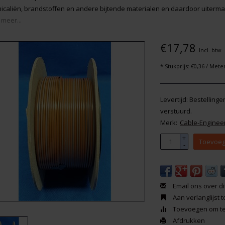
icaliën, brandstoffen en andere bijtende materialen en daardoor uitermat
 meer...
€17,78
Incl. btw
* Stukprijs: €0,36 / Mete
Levertijd: Bestelling
verstuurd.
Merk:
Cable-Enginee
+
Toevoeg
-
Email ons over di
Aan verlanglijst
Toevoegen om te 
Afdrukken