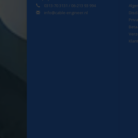
0313-70 3131 / 06-213 93 994
Alge
info@cable-engineer.nl
Disc
Priv
Beta
Verz
Klan