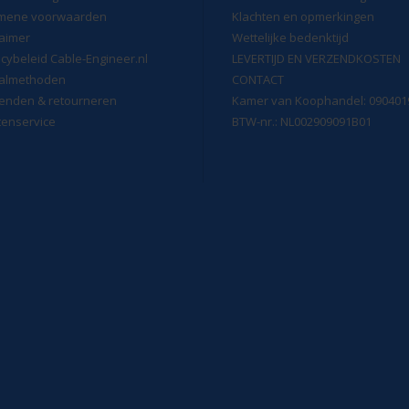
mene voorwaarden
Klachten en opmerkingen
laimer
Wettelijke bedenktijd
acybeleid Cable-Engineer.nl
LEVERTIJD EN VERZENDKOSTEN
almethoden
CONTACT
enden & retourneren
Kamer van Koophandel: 090401
tenservice
BTW-nr.: NL002909091B01