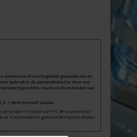
age automotive of voertuigkabel gemaakt van de
d voor gebruik in de automobielsector door een
en bestand tegen hitte, koude en de invloeden van
 - 1,6mm inclusief isolatie.
 de isolatie
Y
= Isolatie van PVC
B
= asymmetrisch
at uit 16 asymmetrisch gebundelde koperen draden
°C (A+ kwaliteit)