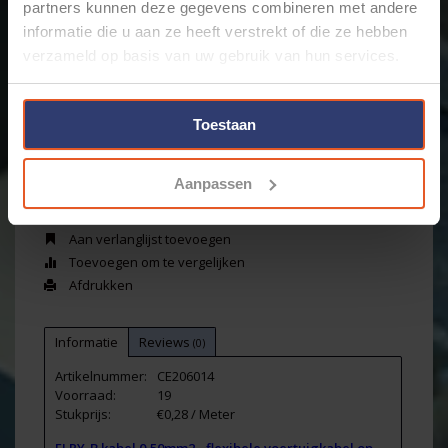
partners kunnen deze gegevens combineren met andere
Merk:
Cable-Engineer
informatie die u aan ze heeft verstrekt of die ze hebben
Koop 5 voor €24,91 per stuk en bespaar 10%
verzameld op basis van uw gebruik van hun services.
Koop 10 voor €23,53 per stuk en bespaar 15%
+
Toestaan
Toevoegen aan winkelwagen
-
Aanpassen
Email ons over dit product
Aan verlanglijst toevoegen
Toevoegen om te vergelijken
Afdrukken
Informatie
Reviews
(0)
Artikelnummer:
CE206014
Voorraad:
19
Stukprijs:
€0,28 / Meter