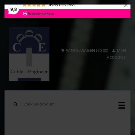
×
1675
Reviews
9,8
WINKELWAGEN (€0,00)
MIJN
ACCOUNT