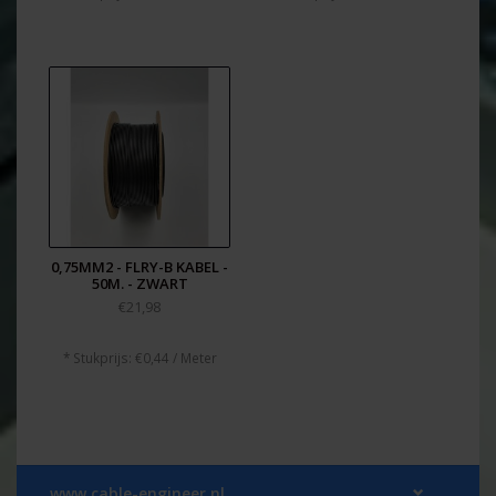
0,75MM2 - FLRY-B KABEL -
50M. - ZWART
€21,98
* Stukprijs: €0,44 / Meter
www.cable-engineer.nl