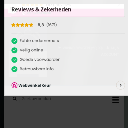
×
1671
Reviews
9,8
WINKELWAGEN (€0,00)
MIJN
ACCOUNT