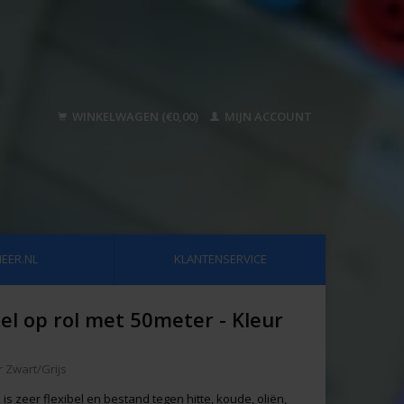
WINKELWAGEN (€0,00)
MIJN ACCOUNT
EER.NL
KLANTENSERVICE
el op rol met 50meter - Kleur
r Zwart/Grijs
is zeer flexibel en bestand tegen hitte, koude, oliën,