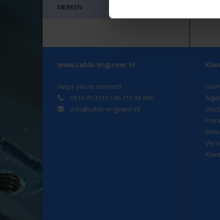
Daa
MERKEN
Wi
gem
de
www.cable-engineer.nl
Klan
Helps you to connect!
Over
0313-70 3131 / 06-213 93 994
Alge
info@cable-engineer.nl
Disc
Priv
Beta
Verz
Klan