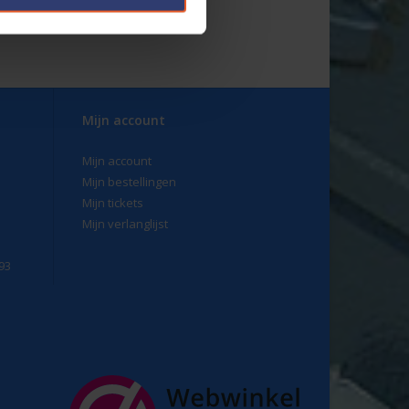
g van
REACH
en
RoHS.
ke kunststof binnenringen. De binnen ringen zijn
is licht, sterk en milieuvriendelijk. De rol is in
Mijn account
Mijn account
Mijn bestellingen
Mijn tickets
Mijn verlanglijst
93