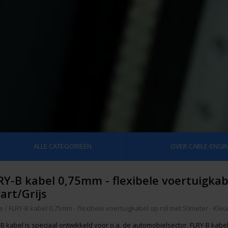
ALLE CATEGORIEËN
OVER CABLE-ENGIN
RY-B kabel 0,75mm - flexibele voertuigkab
art/Grijs
e
/
FLRY-B kabel 0,75mm - flexibele voertuigkabel op rol met 50meter - Kleu
B kabel is speciaal ontwikkeld voor o.a. de automobielsector. FLRY-B kabel 