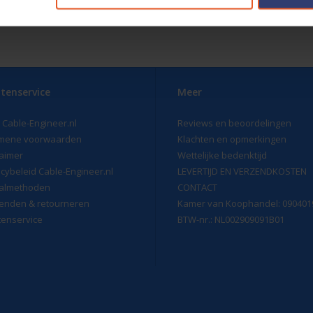
rbij zijn ze ook volledig in overeenstemming met de regels en regelgevin
j rollen de kabel op een speciale rol van karton in combinatie met ster
aakt gerecycled kunststof en kunnen weer hergebruikt. Deze combinatie 
ze uitvoering 6,5cm breed en 14cm hoog met een binnering Ø van 7cm.
tenservice
Meer
 Cable-Engineer.nl
Reviews en beoordelingen
mene voorwaarden
Klachten en opmerkingen
laimer
Wettelijke bedenktijd
acybeleid Cable-Engineer.nl
LEVERTIJD EN VERZENDKOSTEN
almethoden
CONTACT
enden & retourneren
Kamer van Koophandel: 090401
tenservice
BTW-nr.: NL002909091B01