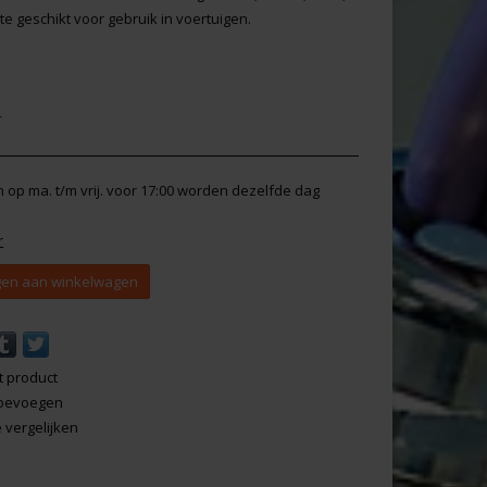
e geschikt voor gebruik in voertuigen.
r
en op ma. t/m vrij. voor 17:00 worden dezelfde dag
r
en aan winkelwagen
t product
 toevoegen
vergelijken