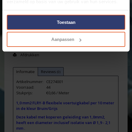
verzameld op basis van uw gebruik van hun services.
+
Toevoegen aan winkelwagen
-
Toestaan
Email ons over dit product
Aanpassen
Aan verlanglijst toevoegen
Toevoegen om te vergelijken
Afdrukken
Informatie
Reviews
(0)
Artikelnummer:
CE274001
Voorraad:
44
Stukprijs:
€0,66 / Meter
1,0 mm2 FLRY-B flexibele voertuigkabel per 10 meter
in de kleur Bruin/Grijs
Deze kabel met koperen geleiding van 1,0mm2,
heeft een diameter inclusief isolatie van Ø 1,9 - 2,1
mm .