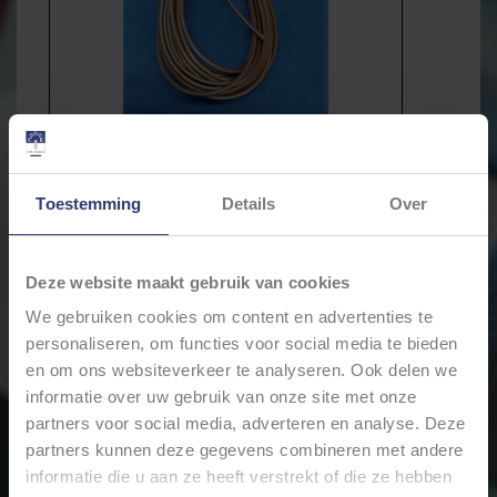
Toestemming
Details
Over
Deze website maakt gebruik van cookies
€6,58
We gebruiken cookies om content en advertenties te
Incl. btw
personaliseren, om functies voor social media te bieden
* Stukprijs: €0,66 / Meter
en om ons websiteverkeer te analyseren. Ook delen we
informatie over uw gebruik van onze site met onze
partners voor social media, adverteren en analyse. Deze
Levertijd: Bestellingen op ma. t/m vrij. voor 17:00 worden
partners kunnen deze gegevens combineren met andere
dezelfde dag verstuurd.
informatie die u aan ze heeft verstrekt of die ze hebben
Merk:
Cable-Engineer