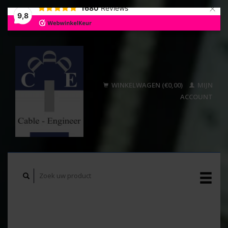
×
1680
Reviews
9,8
WINKELWAGEN (€0,00)
MIJN
ACCOUNT