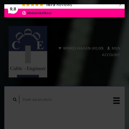
×
1675
Reviews
9,8
WINKELWAGEN (€0,00)
MIJN
ACCOUNT