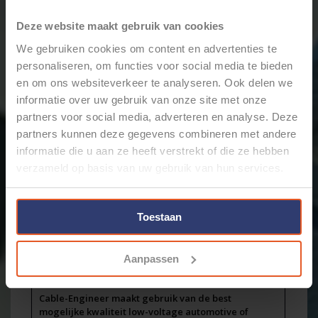
Merk:
Cable-Engineer
Deze website maakt gebruik van cookies
+
Toevoegen aan winkelwagen
-
We gebruiken cookies om content en advertenties te
personaliseren, om functies voor social media te bieden
en om ons websiteverkeer te analyseren. Ook delen we
Email ons over dit product
informatie over uw gebruik van onze site met onze
Aan verlanglijst toevoegen
partners voor social media, adverteren en analyse. Deze
Toevoegen om te vergelijken
partners kunnen deze gegevens combineren met andere
Afdrukken
informatie die u aan ze heeft verstrekt of die ze hebben
verzameld op basis van uw gebruik van hun services.
Informatie
Reviews
(0)
Artikelnummer:
CE206009
Toestaan
Voorraad:
34
Stukprijs:
€0,80 / Meter
Aanpassen
1,5mm2 FLRY-B kabel, verpakt per 10 meter in de
kleur GEEL
Cable-Engineer maakt gebruik van de best
mogelijke kwaliteit low-voltage automotive of