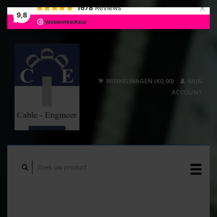
×
1678
Reviews
9,8
WINKELWAGEN (€0,00)
MIJN
ACCOUNT