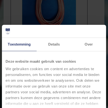
Toestemming
Details
Over
Deze website maakt gebruik van cookies
€7,28
We gebruiken cookies om content en advertenties te
Incl. btw
personaliseren, om functies voor social media te bieden
* Stukprijs: €0,73 / Meter
en om ons websiteverkeer te analyseren. Ook delen we
informatie over uw gebruik van onze site met onze
partners voor social media, adverteren en analyse. Deze
Levertijd: Bestellingen op ma. t/m vrij. voor 17:00 worden
partners kunnen deze gegevens combineren met andere
dezelfde dag verstuurd.
informatie die u aan ze heeft verstrekt of die ze hebben
Merk:
Cable-Engineer