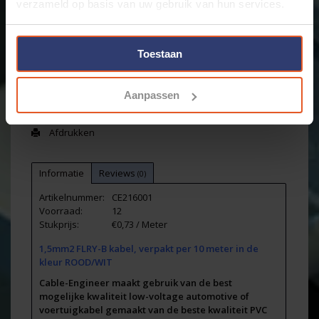
verzameld op basis van uw gebruik van hun services.
+
Toevoegen aan winkelwagen
-
Toestaan
Email ons over dit product
Aanpassen
Aan verlanglijst toevoegen
Toevoegen om te vergelijken
Afdrukken
Informatie
Reviews
(0)
Artikelnummer:
CE216001
Voorraad:
12
Stukprijs:
€0,73 / Meter
1,5mm2 FLRY-B kabel, verpakt per 10 meter in de
kleur ROOD/WIT
Cable-Engineer maakt gebruik van de best
mogelijke kwaliteit low-voltage automotive of
voertuigkabel gemaakt van de beste kwaliteit PVC