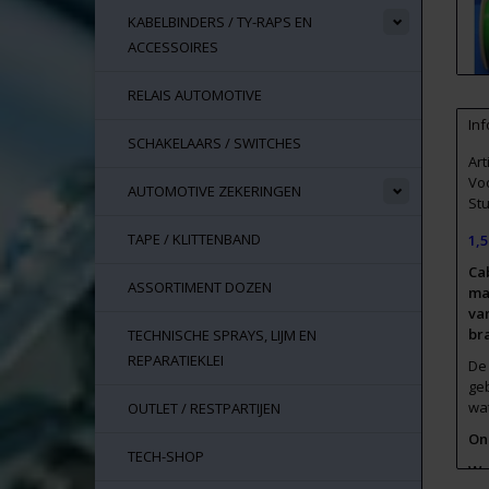
KABELBINDERS / TY-RAPS EN
ACCESSOIRES
RELAIS AUTOMOTIVE
Inf
SCHAKELAARS / SWITCHES
Ar
Vo
AUTOMOTIVE ZEKERINGEN
Stu
TAPE / KLITTENBAND
1,
Ca
ASSORTIMENT DOZEN
ma
van
br
TECHNISCHE SPRAYS, LIJM EN
REPARATIEKLEI
De
ge
wat
OUTLET / RESTPARTIJEN
Onz
TECH-SHOP
Wa