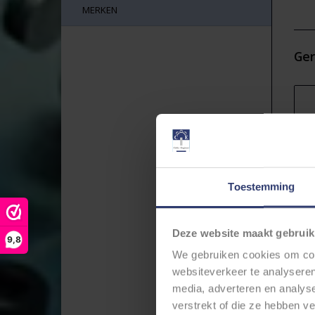
Daa
MERKEN
Wi
ge
ro
Ger
Toestemming
1,
Deze website maakt gebruik
9,8
We gebruiken cookies om cont
websiteverkeer te analyseren
*
media, adverteren en analys
verstrekt of die ze hebben v