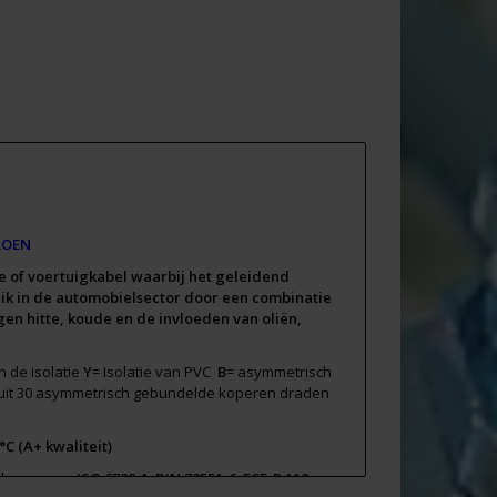
GROEN
e of voertuigkabel waarbij het geleidend
uik in de automobielsector door een combinatie
egen hitte, koude en de invloeden van oliën,
 de isolatie
Y
= Isolatie van PVC
B
= asymmetrisch
 uit 30 asymmetrisch gebundelde koperen draden
°C (A+ kwaliteit)
nde normen:
ISO 6722-1
;
DIN 72551-6
;
ECE-R 118
.