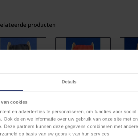
rbij zijn ze ook volledig in overeenstemming met de regels en regelgevin
j rollen de kabel op een speciale rol van karton in combinatie met ster
maakt gerecycled kunststof en kunnen weer worden hergebruikt. Deze co
l is in deze uitvoering 6,5cm breed en 14cm hoog met een binnering Ø 
elateerde producten
Details
5MM2 - FLRY-B KABEL -
1,5MM2 - FLRY-B KABEL -
1,5MM2
 van cookies
50M. - ZWART
50M. - ROOD
€31,18
€31,18
ent en advertenties te personaliseren, om functies voor social
. Ook delen we informatie over uw gebruik van onze site met on
 Stukprijs: €0,62 / Meter
* Stukprijs: €0,62 / Meter
* Stukp
e. Deze partners kunnen deze gegevens combineren met andere i
erzameld op basis van uw gebruik van hun services.