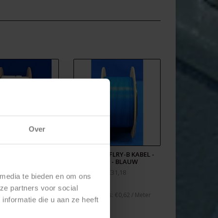
g van
REACH
en
RoHS.
ke kunststof binnenringen. De binnenringen zijn
mbinatie is licht, sterk en milieuvriendelijk. De
van 7cm.
Over
 - FLRY-B KABEL -
1,5MM2 - FLRY-B KABEL -
50M. - WIT
50M. - BLAUW
€31,18
€31,18
 media te bieden en om ons
ze partners voor social
rijs: €0,62 / Meter
* Stukprijs: €0,62 / Meter
nformatie die u aan ze heeft