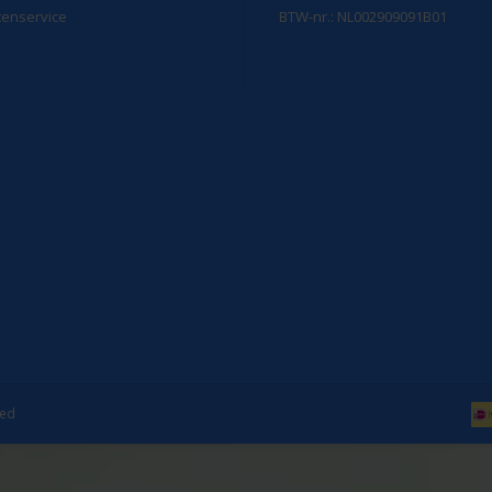
tenservice
BTW-nr.: NL002909091B01
eed