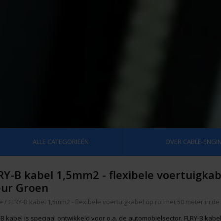
ALLE CATEGORIEËN
OVER CABLE-ENGIN
RY-B kabel 1,5mm2 - flexibele voertuigkab
eur Groen
e
/
FLRY-B kabel 1,5mm2 - flexibele voertuigkabel op rol met 50 meter in d
B kabel is speciaal ontwikkeld voor o.a. de automobielsector. FLRY-B kabel 