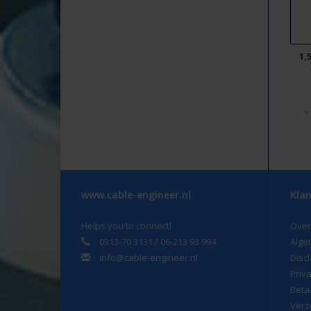
1,
*
www.cable-engineer.nl
Klan
Helps you to connect!
Over
0313-70 3131 / 06-213 93 994
Alge
info@cable-engineer.nl
Disc
Priv
Beta
Verz