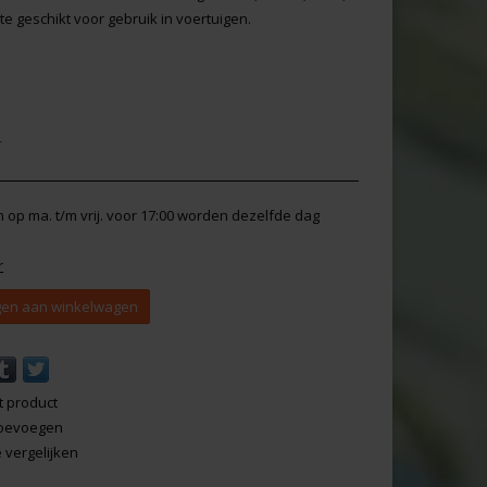
e geschikt voor gebruik in voertuigen.
r
en op ma. t/m vrij. voor 17:00 worden dezelfde dag
r
en aan winkelwagen
t product
 toevoegen
vergelijken