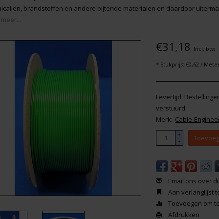
icaliën, brandstoffen en andere bijtende materialen en daardoor uitermat
 meer...
€31,18
Incl. btw
* Stukprijs: €0,62 / Mete
Levertijd: Bestelling
verstuurd.
Merk:
Cable-Enginee
+
Toevoeg
-
Email ons over di
Aan verlanglijst
Toevoegen om te 
Afdrukken