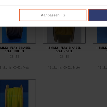
Aanpassen
5MM2 - FLRY-B KABEL -
1,5MM2 - FLRY-B KABEL -
1,5MM2
50M. - BRUIN
50M. - GEEL
5
€31,18
€31,18
 Stukprijs: €0,62 / Meter
* Stukprijs: €0,62 / Meter
* Stukp