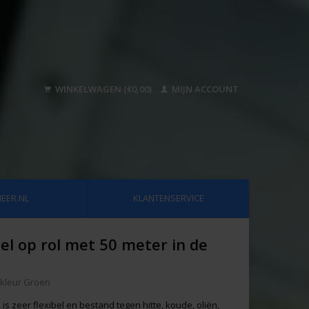
WINKELWAGEN (€0,00)
MIJN ACCOUNT
EER.NL
KLANTENSERVICE
el op rol met 50 meter in de
e kleur Groen
is zeer flexibel en bestand tegen hitte, koude, oliën,