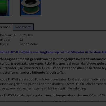
ormatie
Reviews
(0)
tikelnummer:
CE208009
orraad:
22
kprijs:
€0,62 / Meter
5mm2 FLRY-B Flexibele voertuigkabel op rol met 50 meter in de kleur 
ble-Engineer maakt gebruik van de best mogelijke kwaliteit automotiv
teriaal is gemaakt van koper. FLRY-B is speciaal ontwikkeld voor gebr
 uitzonderlijke kwaliteiten. FLRY-B kabel is zeer flexibel en bestand t
andstoffen en andere bijtende (vloei)stoffen.
 code
FLRY-B
staat voor:
FL
= Automotive kabel
R
= Gereduceerde dikte van
bundelde geleiders (dunne koperen draden). 1,5mm FLRY-B kabel bestaat
 zorgt voor een extra hoge flexibiliteit en optimale geleiding.
e FLRY-B kabels zijn te gebruiken bij temperaturen tussen -40 en +105 
arborgen en certificering
: Al onze FLRY-B kabels voldoen aan de volge