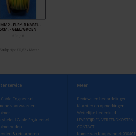
5MM2 - FLRY-B KABEL -
50M. - GEEL/GROEN
€31,18
 Stukprijs: €0,62 / Meter
tenservice
Meer
 Cable-Engineer.nl
Reviews en beoordelingen
mene voorwaarden
Klachten en opmerkingen
laimer
Wettelijke bedenktijd
acybeleid Cable-Engineer.nl
LEVERTIJD EN VERZENDKOSTEN
almethoden
CONTACT
enden & retourneren
Kamer van Koophandel: 090401