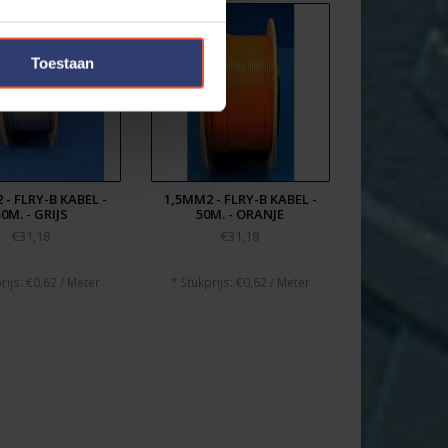
Toestaan
 - FLRY-B KABEL -
1,5MM2 - FLRY-B KABEL -
0M. - GRIJS
50M. - ORANJE
€31,18
€31,18
rijs: €0,62 / Meter
* Stukprijs: €0,62 / Meter