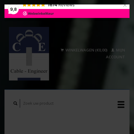
×
1674
Reviews
9,8
WINKELWAGEN (€0,00)
MIJN
ACCOUNT