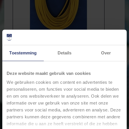
Toestemming
Details
Over
Deze website maakt gebruik van cookies
€9,98
We gebruiken cookies om content en advertenties te
Incl. btw
personaliseren, om functies voor social media te bieden
* Stukprijs: €1,00 / Meter
en om ons websiteverkeer te analyseren. Ook delen we
informatie over uw gebruik van onze site met onze
partners voor social media, adverteren en analyse. Deze
Levertijd: Bestellingen op ma. t/m vrij. voor 17:00 worden
partners kunnen deze gegevens combineren met andere
dezelfde dag verstuurd.
informatie die u aan ze heeft verstrekt of die ze hebben
Merk:
Cable-Engineer