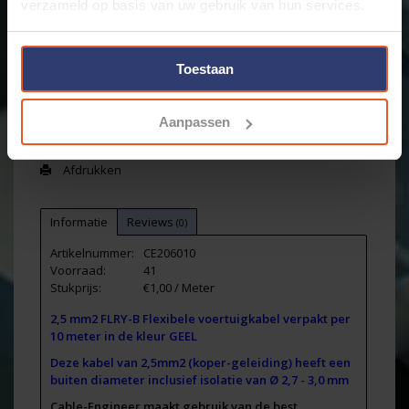
verzameld op basis van uw gebruik van hun services.
+
Toevoegen aan winkelwagen
-
Toestaan
Email ons over dit product
Aanpassen
Aan verlanglijst toevoegen
Toevoegen om te vergelijken
Afdrukken
Informatie
Reviews
(0)
Artikelnummer:
CE206010
Voorraad:
41
Stukprijs:
€1,00 / Meter
2,5 mm2 FLRY-B Flexibele voertuigkabel verpakt per
10 meter in de kleur GEEL
Deze kabel van 2,5mm2 (koper-geleiding) heeft een
buiten diameter inclusief isolatie van Ø 2,7 - 3,0 mm
Cable-Engineer maakt gebruik van de best