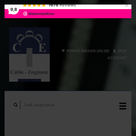
×
1676
Reviews
9,8
WINKELWAGEN (€0,00)
MIJN
ACCOUNT