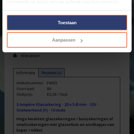
verzameld op basis van uw gebruik van hun services.
+
Toevoegen aan winkelwagen
-
Toestaan
Email ons over dit product
Aanpassen
Aan verlanglijst toevoegen
Toevoegen om te vergelijken
Afdrukken
Informatie
Reviews
(0)
Artikelnummer:
F4003
Voorraad:
84
Stukprijs:
€0,28 / Stuk
3 Ampère Glaszekering - 20 x 5 Ø mm - 32V -
Snelwerkend (F) - 10 stuks
Hoge kwaliteit glaszekeringen / buiszekeringen of
smeltzekeringen met glazenbuis en eindkapjes van
koper / nikkel.