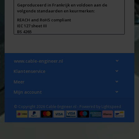
Geproduceerd in Frankrijk en voldoen aan de
volgende standaarden en keurmerken:
REACH and RoHS compliant
IEC 127 sheet III
BS 4265
CEE 4
Op voorraad in Nederland en snel leverbaar via
Cable-Engineer.nl
www.cable-engineer.nl
Klantenservice
Meer
Mijn account
© Copyright 2026 Cable-Engineer.nl - Powered by
Lightspeed