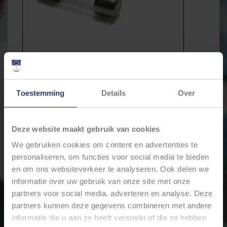
Toestemming
Details
Over
Deze website maakt gebruik van cookies
€2,83
We gebruiken cookies om content en advertenties te
Incl. btw
personaliseren, om functies voor social media te bieden
* Stukprijs: €0,28 / Stuk
en om ons websiteverkeer te analyseren. Ook delen we
informatie over uw gebruik van onze site met onze
partners voor social media, adverteren en analyse. Deze
Levertijd: Bestellingen op ma. t/m vrij. voor 17:00 worden
partners kunnen deze gegevens combineren met andere
dezelfde dag verstuurd.
informatie die u aan ze heeft verstrekt of die ze hebben
Merk:
iMaXX