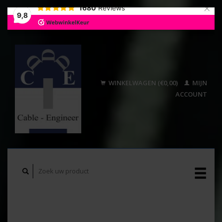
×
1680
Reviews
9,8
WINKELWAGEN (€0,00)
MIJN
ACCOUNT