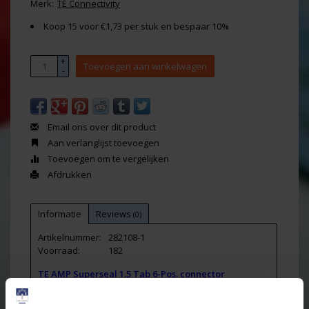
Merk:
TE Connectivity
Koop 15 voor €1,73 per stuk en bespaar 10%
+
Toevoegen aan winkelwagen
-
Email ons over dit product
Aan verlanglijst toevoegen
Toevoegen om te vergelijken
Afdrukken
Informatie
Reviews
(0)
Artikelnummer:
282108-1
Voorraad:
182
TE AMP Superseal 1.5 Tab 6-Pos. connector
waterproof - 282108-1
(Housing for male terminals / Connector voor