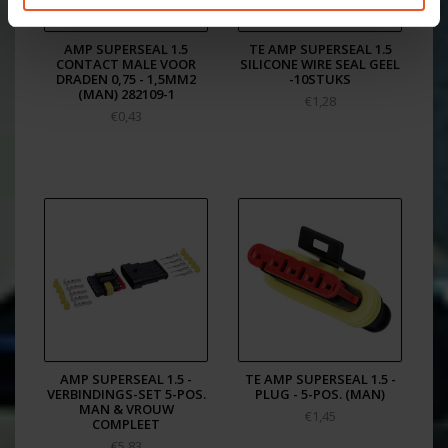
bestellen via Cable-Engineer.nl!
AMP SUPERSEAL 1.5
TE AMP SUPERSEAL 1.5
CONTACT MALE VOOR
SILICONE WIRE SEAL GEEL
DRADEN 0,75 - 1,5MM2
-10STUKS
(MAN) 282109-1
€1,28
€0,43
AMP SUPERSEAL 1.5 -
TE AMP SUPERSEAL 1.5 -
VERBINDINGS-SET 5-POS.
PLUG - 5-POS. (MAN)
MAN & VROUW
€1,45
COMPLEET
€5,83