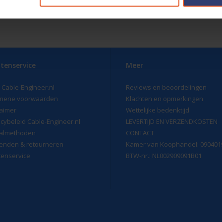
tenservice
Meer
 Cable-Engineer.nl
Reviews en beoordelingen
mene voorwaarden
Klachten en opmerkingen
laimer
Wettelijke bedenktijd
acybeleid Cable-Engineer.nl
LEVERTIJD EN VERZENDKOSTEN
almethoden
CONTACT
enden & retourneren
Kamer van Koophandel: 090401
tenservice
BTW-nr.: NL002909091B01