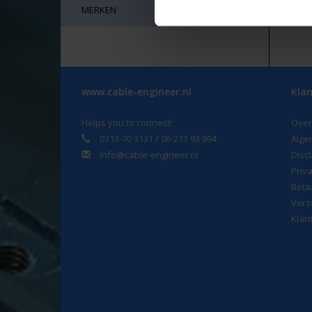
MERKEN
www.cable-engineer.nl
Klan
Helps you to connect!
Over
0313-70 3131 / 06-213 93 994
Alge
info@cable-engineer.nl
Disc
Priv
Beta
Verz
Klan