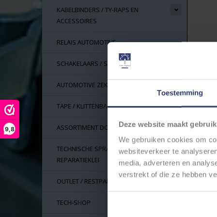
KABELBINDERS / TY-RAPS EN
ACCESSOIRES
RELAIS AUTOMOTIVE
SCHAKELAARS / SWITCHES
AUTOMOTIVE ZEKERINGEN
Toestemming
TAPE / KLITTENBAND
Deze website maakt gebruik
ASSORTIMENT DOZEN
9,8
We gebruiken cookies om cont
TECHNISCHE SPRAYS, LIJM EN
websiteverkeer te analyseren
REPARATIEKLEI
media, adverteren en analys
verstrekt of die ze hebben v
OUTLET / RESTPARTIJEN
TECH-SHOP