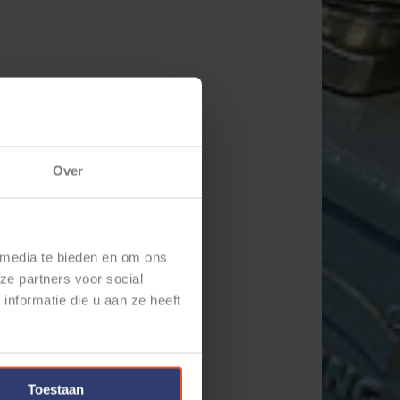
Over
 media te bieden en om ons
ze partners voor social
nformatie die u aan ze heeft
Toestaan