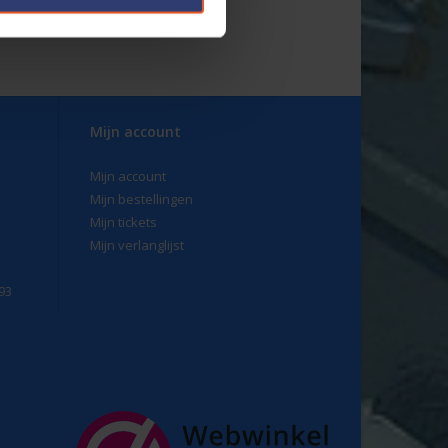
Mijn account
Mijn account
Mijn bestellingen
Mijn tickets
Mijn verlanglijst
93