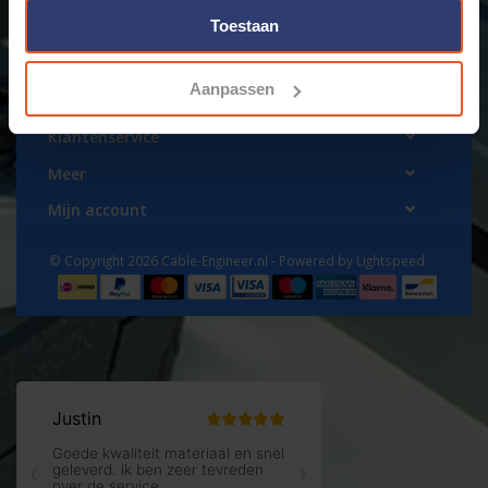
Toestaan
Aanpassen
www.cable-engineer.nl
Klantenservice
Meer
Mijn account
© Copyright 2026 Cable-Engineer.nl - Powered by
Lightspeed