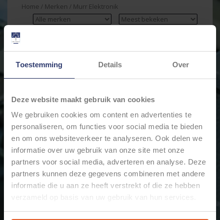
Home
/
Merken
/
Murr Elektronik
Min: €
0
Max: €
35
Toestemming
Details
Over
Deze website maakt gebruik van cookies
We gebruiken cookies om content en advertenties te
personaliseren, om functies voor social media te bieden
en om ons websiteverkeer te analyseren. Ook delen we
informatie over uw gebruik van onze site met onze
partners voor social media, adverteren en analyse. Deze
MURR ELEKTRONIK PUR
ETHERNET KABEL -
partners kunnen deze gegevens combineren met andere
SHIELDED -
informatie die u aan ze heeft verstrekt of die ze hebben
SENSOR/ACTUATOR
CONNECTOR
verzameld op basis van uw gebruik van hun services.
€32,50