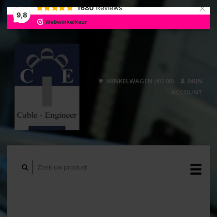
×
1680
Reviews
9,8
WINKELWAGEN (€0,00)
MIJN
ACCOUNT