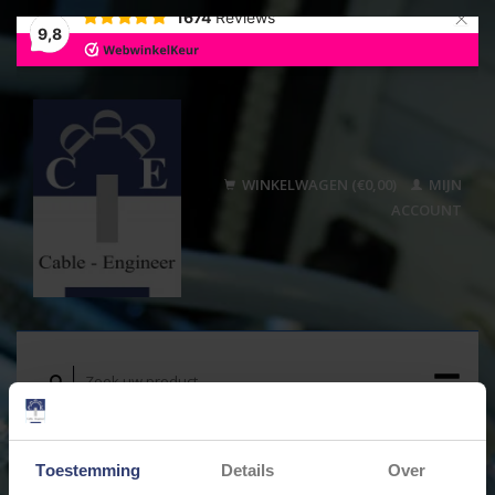
×
1674
Reviews
9,8
WINKELWAGEN (€0,00)
MIJN
ACCOUNT
Toestemming
Details
Over