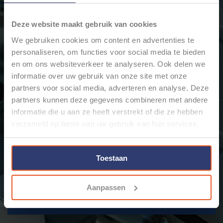
Home
/
Merken
/
SIEVERT
Deze website maakt gebruik van cookies
Min: €
0
Max: €
5
We gebruiken cookies om content en advertenties te
personaliseren, om functies voor social media te bieden
en om ons websiteverkeer te analyseren. Ook delen we
informatie over uw gebruik van onze site met onze
Geen producten gevonden!...
partners voor social media, adverteren en analyse. Deze
partners kunnen deze gegevens combineren met andere
informatie die u aan ze heeft verstrekt of die ze hebben
www.cable-engineer.nl
verzameld op basis van uw gebruik van hun services.
Klantenservice
Meer
Toestaan
Mijn account
Aanpassen
© Copyright 2026 Cable-Engineer.nl - Powered by
Lightspeed