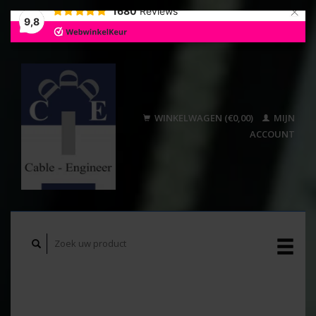
×
1680
Reviews
9,8
WINKELWAGEN (€0,00)
MIJN
ACCOUNT