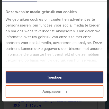
dezelfde dag verstuurd.
Merk:
Cable-Engineer
Deze website maakt gebruik van cookies
+
Toevoegen aan winkelwagen
We gebruiken cookies om content en advertenties te
-
personaliseren, om functies voor social media te bieden
en om ons websiteverkeer te analyseren. Ook delen we
informatie over uw gebruik van onze site met onze
Email ons over dit product
partners voor social media, adverteren en analyse. Deze
Aan verlanglijst toevoegen
partners kunnen deze gegevens combineren met andere
Toevoegen om te vergelijken
informatie die u aan ze heeft verstrekt of die ze hebben
Afdrukken
verzameld op basis van uw gebruik van hun services.
Informatie
Reviews
(0)
Toestaan
Artikelnummer:
CEGC35-10-10
Voorraad:
7
Stukprijs:
€1,00 / Stuk
Aanpassen
M10 Buiskabelschoen/perskabelschoen / kabeloog -
Ring M10 met inspectie-gat voor draden van
35,0mm2 - 10 stuks