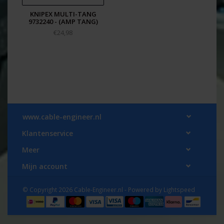
KNIPEX MULTI-TANG
9732240 - (AMP TANG)
€24,98
www.cable-engineer.nl
Klantenservice
Meer
Mijn account
© Copyright 2026 Cable-Engineer.nl - Powered by
Lightspeed