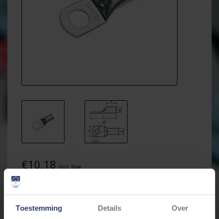
€10,18
Incl. btw
* Stukprijs: €1,00 / Stuk
Toestemming
Details
Over
Levertijd: Bestellingen op ma. t/m vrij. voor 17:00 worden