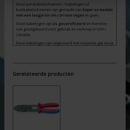
Deze perskabelschoenen / kabelogen of
buiskabelschoenen zijn gemaakt van
koper en bedekt
met een laagje tin om corrosie tegen
te gaan.
Deze kabelogen zijn
UL gecertificeerd
en hierdoor
ook goedgekeurd voor gebruik en verkoop in USA /
Canada
Deze kabelogen zijn uitgevoerd met inspectie-gat om je
werk te controleren.
Afmeting van deze M10 kabelogen voor kabel van 35
mm2 ( zie Foto 2 )
Ø E
= 10,3 mm
Gerelateerde producten
W
= 16,7 mm
L
= 41,5 mm
B
= 16,0 mm
D
= 11,0 mm
D1
= 8,6 mm
Verpakt per 10 stuks in zakje - hierdoor kan het
makkelijker per brievenbuspakket verstuurd worden
en scheelt in de kosten.