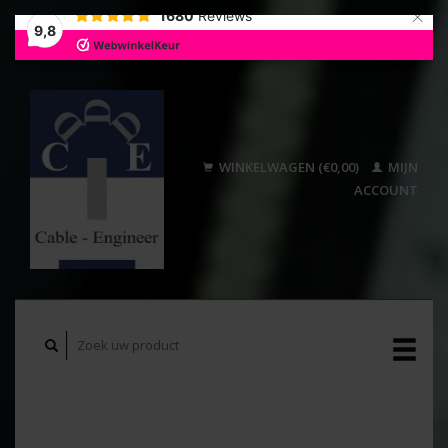
×
1680
Reviews
9,8
WINKELWAGEN (€0,00)
MIJN
ACCOUNT