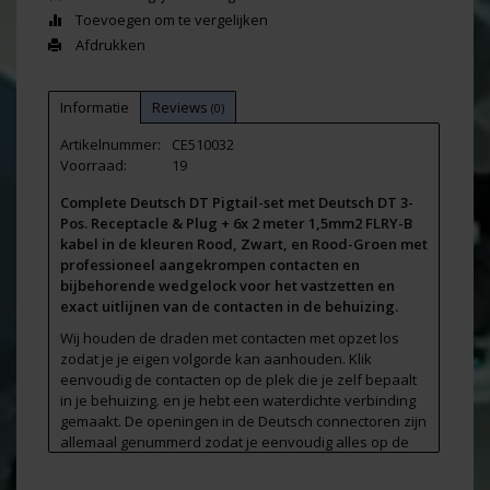
Toevoegen om te vergelijken
Afdrukken
Informatie
Reviews
(0)
Artikelnummer:
CE510032
Voorraad:
19
Complete Deutsch DT Pigtail-set met Deutsch DT 3-
Pos. Receptacle & Plug + 6x 2 meter 1,5mm2 FLRY-B
kabel in de kleuren Rood, Zwart, en Rood-Groen met
professioneel aangekrompen contacten en
bijbehorende wedgelock voor het vastzetten en
exact uitlijnen van de contacten in de behuizing.
Wij houden de draden met contacten met opzet los
zodat je je eigen volgorde kan aanhouden. Klik
eenvoudig de contacten op de plek die je zelf bepaalt
in je behuizing. en je hebt een waterdichte verbinding
gemaakt. De openingen in de Deutsch connectoren zijn
allemaal genummerd zodat je eenvoudig alles op de
gelijke plek aansluit. Voor de zekerheid leveren wij ook
een aantal pluggen bij iedere pigtail-set zodat je een