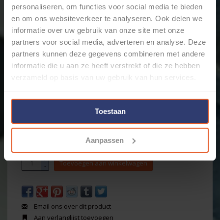
personaliseren, om functies voor social media te bieden
en om ons websiteverkeer te analyseren. Ook delen we
informatie over uw gebruik van onze site met onze
partners voor social media, adverteren en analyse. Deze
€9,79
Incl. btw
partners kunnen deze gegevens combineren met andere
informatie die u aan ze heeft verstrekt of die ze hebben
verzameld op basis van uw gebruik van hun services.
Levertijd: Bestellingen op ma. t/m vrij. voor 17:00 worden
dezelfde dag verstuurd.
Merk:
Cable-Engineer
Toestaan
Koop 10 voor €9,10 per stuk en bespaar 7%
Koop 25 voor €8,71 per stuk en bespaar 11%
Aanpassen
+
Toevoegen aan winkelwagen
-
Email ons over dit product
Aan verlanglijst toevoegen