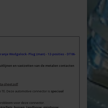
ranje Wedgelock- Plug (man) - 12-posities - DT06-
uitlijnen en vastzetten van de metalen contacten
ta-sheet.pdf
n TE. Deze automotive connector is
speciaal
 probleem voor deze connector.
otorfiets, bussen, landbouw, mijnbouw,