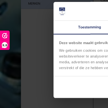
MERKEN
sc
Doo
wor
con
Ger
Of
Toestemming
vo
htt
Deze website maakt gebruik
9,8
We gebruiken cookies om cont
websiteverkeer te analyseren
media, adverteren en analys
verstrekt of die ze hebben v
DT1
B
DE