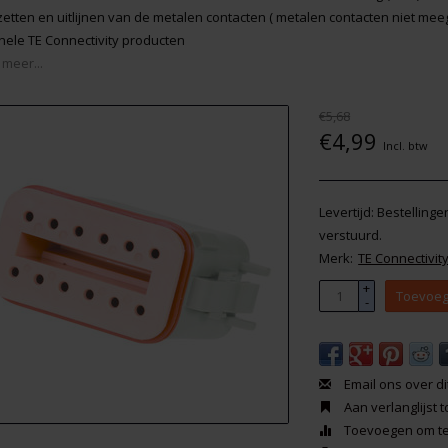
zetten en uitlijnen van de metalen contacten ( metalen contacten niet mee
inele TE Connectivity producten
 meer...
€5,68
€4,99
Incl. btw
Levertijd: Bestelling
verstuurd.
Merk:
TE Connectivit
+
Toevoeg
-
Email ons over di
Aan verlanglijst
Toevoegen om te 