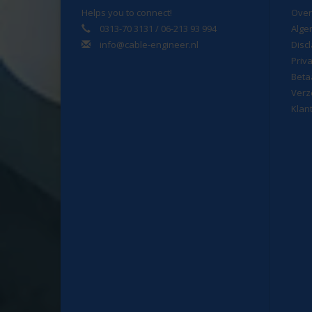
Helps you to connect!
Over
0313-70 3131 / 06-213 93 994
Alge
info@cable-engineer.nl
Disc
Priv
Beta
Verz
Klan