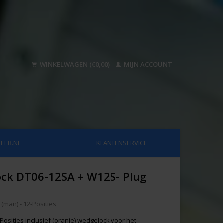
WINKELWAGEN (€0,00)
MIJN ACCOUNT
EER.NL
KLANTENSERVICE
ock DT06-12SA + W12S- Plug
man) - 12-Posities
osities inclusief (oranje) wedgelock voor het