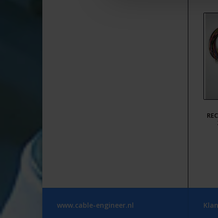
REC
www.cable-engineer.nl
Klan