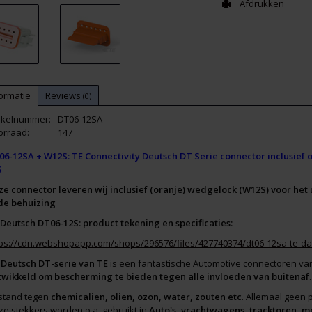
Afdrukken
ormatie
Reviews
(0)
tikelnummer:
DT06-12SA
orraad:
147
06-12SA + W12S: TE Connectivity Deutsch DT Serie connector inclusief o
S
ze connector leveren wij inclusief (oranje) wedgelock (W12S) voor het 
 de behuizing
 Deutsch DT06-12S: product tekening en specificaties:
tps://cdn.webshopapp.com/shops/296576/files/427740374/dt06-12sa-te-da
e
Deutsch DT-serie van TE
is een fantastische Automotive connectoren va
twikkeld om bescherming te bieden tegen alle invloeden van buitenaf
.
stand tegen
chemicalien, olien, ozon, water, zouten etc
. Allemaal geen
e stekkers worden o.a. gebruikt in
Auto's, vrachtwagens, tracktoren, m