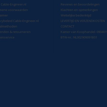
 Cable-Engineer.nl
Reviews en beoordelingen
mene voorwaarden
Klachten en opmerkingen
laimer
Wettelijke bedenktijd
acybeleid Cable-Engineer.nl
LEVERTIJD EN VERZENDKOSTEN
almethoden
CONTACT
enden & retourneren
Kamer van Koophandel: 090401
tenservice
BTW-nr.: NL002909091B01