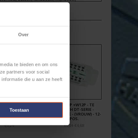
uizing en hoe de contacten hierin vergrendeld
elijk te demonteren is. Zowel de kabel met
t een hoop tijd en geld bespaart.
ntacten en kabel professioneel gekrompen en klaar
Over
-sets-met-connector-kabel/
 media te bieden en om ons
ze partners voor social
nformatie die u aan ze heeft
UTSCH DT-SERIE
DT04-12P +W12P - TE
CONTACT -
DEUTSCH DT-SERIE -
Toestaan
(VROUW) 1062-16-
RECEPTACLE - (VROUW) - 12-
0122
POS.
€0,29
€4,68
€5,21