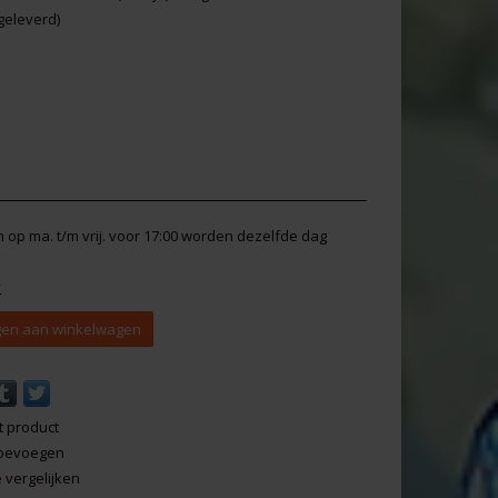
geleverd)
en op ma. t/m vrij. voor 17:00 worden dezelfde dag
y
en aan winkelwagen
t product
 toevoegen
vergelijken