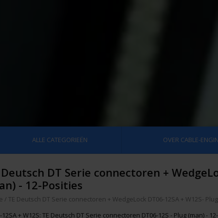
ALLE CATEGORIEËN
OVER CABLE-ENGIN
 Deutsch DT Serie connectoren + WedgeL
an) - 12-Posities
e
/
TE Deutsch DT Serie connectoren + WedgeLock DT06-12SA + W12S- Plug (
-12SA + W12S: TE Deutsch DT Serie connectoren DT06-12S - Plug (man) - 12-P