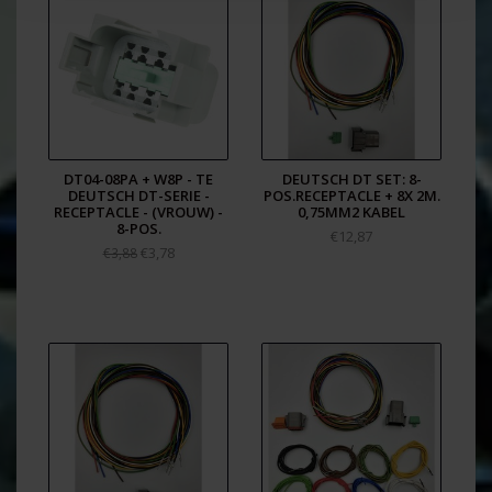
DT04-08PA + W8P - TE
DEUTSCH DT SET: 8-
DEUTSCH DT-SERIE -
POS.RECEPTACLE + 8X 2M.
RECEPTACLE - (VROUW) -
0,75MM2 KABEL
8-POS.
€12,87
€3,78
€3,88