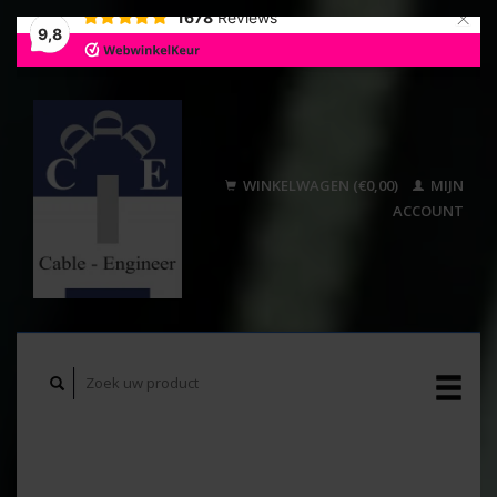
×
1678
Reviews
9,8
WINKELWAGEN (€0,00)
MIJN
ACCOUNT