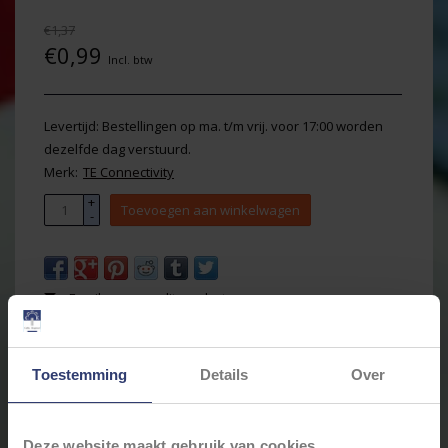
€1,37
€0,99
Incl. btw
Levertijd: Bestellingen op ma. t/m vrij. voor 17:00 worden
dezelfde dag verstuurd.
Merk:
TE Connectivity
+
Toevoegen aan winkelwagen
-
Email ons over dit product
Aan verlanglijst toevoegen
Toevoegen om te vergelijken
Afdrukken
Toestemming
Details
Over
Informatie
Reviews
(0)
Deze website maakt gebruik van cookies