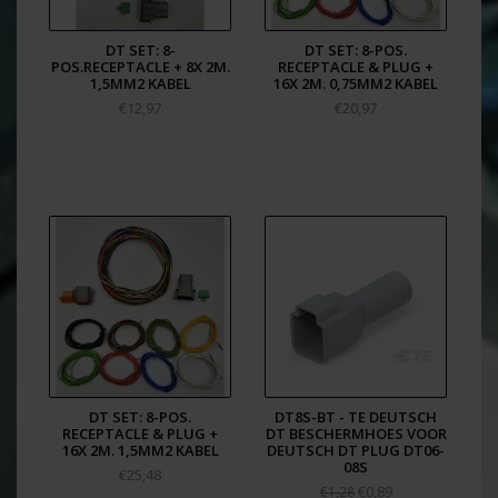
DT SET: 8-
DT SET: 8-POS.
POS.RECEPTACLE + 8X 2M.
RECEPTACLE & PLUG +
1,5MM2 KABEL
16X 2M. 0,75MM2 KABEL
€12,97
€20,97
DT SET: 8-POS.
DT8S-BT - TE DEUTSCH
RECEPTACLE & PLUG +
DT BESCHERMHOES VOOR
16X 2M. 1,5MM2 KABEL
DEUTSCH DT PLUG DT06-
08S
€25,48
€0,89
€1,28