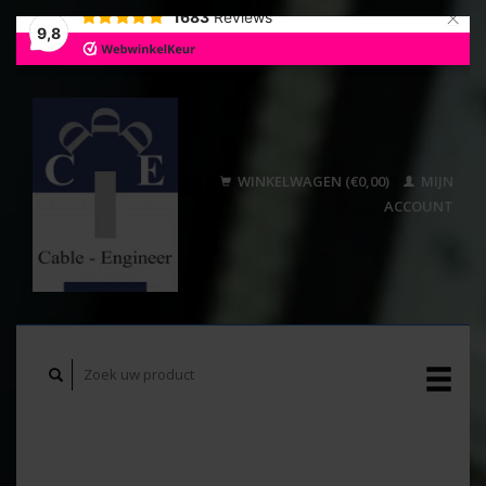
×
1683
Reviews
9,8
WINKELWAGEN (€0,00)
MIJN
ACCOUNT