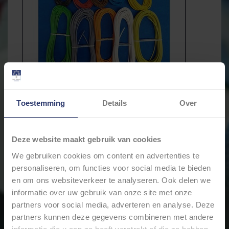
Toestemming
Details
Over
Deze website maakt gebruik van cookies
We gebruiken cookies om content en advertenties te
personaliseren, om functies voor social media te bieden
€72,80
en om ons websiteverkeer te analyseren. Ook delen we
€69,98
Incl. btw
informatie over uw gebruik van onze site met onze
partners voor social media, adverteren en analyse. Deze
partners kunnen deze gegevens combineren met andere
Levertijd: Bestellingen op ma. t/m vrij. voor 17:00 worden