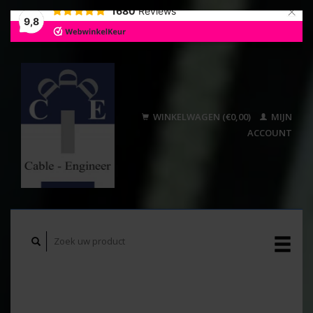
×
1680
Reviews
9,8
WINKELWAGEN (€0,00)
MIJN
ACCOUNT