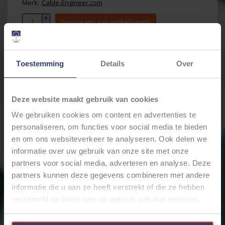
Merk:
Cable-Engineer.com
+
Toevoegen aan winkelwagen
-
Toestemming
Details
Over
Email ons over dit product
Aan verlanglijst toevoegen
Toevoegen om te vergelijken
Deze website maakt gebruik van cookies
Afdrukken
We gebruiken cookies om content en advertenties te
personaliseren, om functies voor social media te bieden
Informatie
Reviews
(0)
en om ons websiteverkeer te analyseren. Ook delen we
Artikelnummer:
IS003
informatie over uw gebruik van onze site met onze
Voorraad:
31
partners voor social media, adverteren en analyse. Deze
Isolatiekous Ø 6 mm van flexibel en versterkt PVC -
partners kunnen deze gegevens combineren met andere
kleur zwart - 50 meter gerold.
informatie die u aan ze heeft verstrekt of die ze hebben
Ø 6 mm = binnenmaat
verzameld op basis van uw gebruik van hun services.
Professionele en vlam-vertragende isolatiekous
(niet-krimpbaar) voor bescherming van kabel,