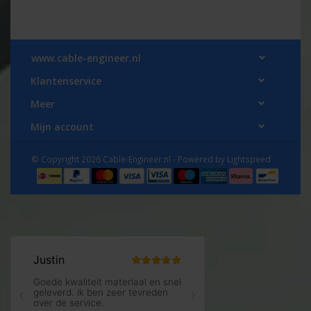
www.cable-engineer.nl
Klantenservice
Meer
Mijn account
© Copyright 2026 Cable-Engineer.nl - Powered by
Lightspeed