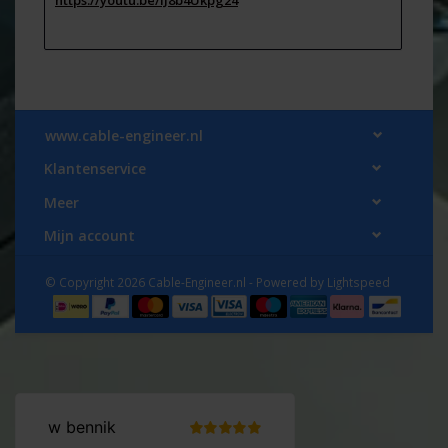
https://youtu.be/IJ8b4Ukpg24
www.cable-engineer.nl
Klantenservice
Meer
Mijn account
© Copyright 2026 Cable-Engineer.nl - Powered by
Lightspeed