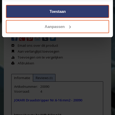
Levertijd: Bestellingen op ma. t/m vrij. voor 17:00 worden
dezelfde dag verstuurd.
Toestaan
Merk:
Jokari
+
Toevoegen aan winkelwagen
-
Aanpassen
Email ons over dit product
Aan verlanglijst toevoegen
Toevoegen om te vergelijken
Afdrukken
Informatie
Reviews
(0)
Artikelnummer:
20090
Voorraad:
4
JOKARI Draadstripper Nr.6-16 mm2 - 20090