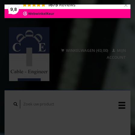
×
1675
Reviews
9,8
WINKELWAGEN (€0,00)
MIJN
ACCOUNT