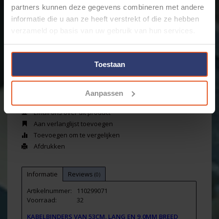
Merk:
Cable-Engineer
partners kunnen deze gegevens combineren met andere
Koop 5 voor €19,16 per stuk en bespaar 6%
informatie die u aan ze heeft verstrekt of die ze hebben
Koop 10 voor €18,34 per stuk en bespaar 10%
verzameld op basis van uw gebruik van hun services.
Koop 20 voor €17,32 per stuk en bespaar 15%
Toestaan
+
Toevoegen aan winkelwagen
-
Aanpassen
Email ons over dit product
Aan verlanglijst toevoegen
Toevoegen om te vergelijken
Afdrukken
Informatie
Reviews
(0)
Artikelnummer:
110299071
Voorraad:
32
KABELBINDERS VAN 53CM. LANG EN 9,0MM BREED