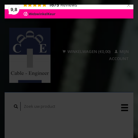
×
1675
Reviews
9,8
WINKELWAGEN (€0,00)
MIJN
ACCOUNT