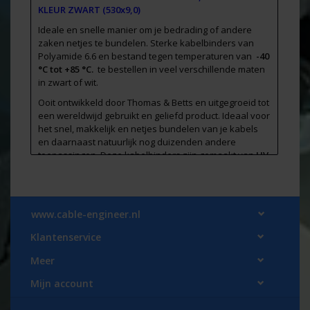
KLEUR ZWART (530x9,0)
Ideale en snelle manier om je bedrading of andere
zaken netjes te bundelen. Sterke kabelbinders van
Polyamide 6.6 en bestand tegen temperaturen van
-40
°C tot +85 °C.
te bestellen in veel verschillende maten
in zwart of wit.
Ooit ontwikkeld door Thomas & Betts en uitgegroeid tot
een wereldwijd gebruikt en geliefd product. Ideaal voor
het snel, makkelijk en netjes bundelen van je kabels
en daarnaast natuurlijk nog duizenden andere
toepassingen. Deze kabelbinders zijn gemaakt van
UV
bestendige Polyamide 6.6
en te gebruiken bij
temperaturen van -40 °C tot +85 °C
Trekkracht: 79,4 kg. (530x9,0)
www.cable-engineer.nl
Bundeldiameter van: 140mm
Klantenservice
Ontvlambaarheid: UL 94 V2
Normering: UL, Lloyd’s, GL 59425-08HH
Meer
Mijn account