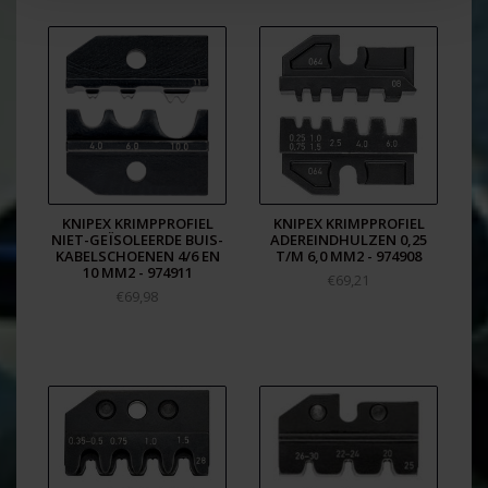
KNIPEX KRIMPPROFIEL
KNIPEX KRIMPPROFIEL
NIET-GEÏSOLEERDE BUIS-
ADEREINDHULZEN 0,25
KABELSCHOENEN 4/6 EN
T/M 6,0 MM2 - 974908
10 MM2 - 974911
€69,21
€69,98