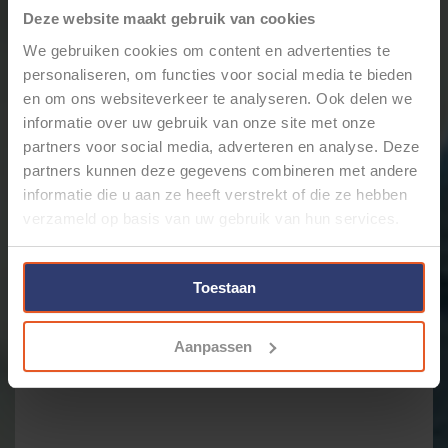
Deze website maakt gebruik van cookies
We gebruiken cookies om content en advertenties te
personaliseren, om functies voor social media te bieden
Gerelateerde producten
en om ons websiteverkeer te analyseren. Ook delen we
informatie over uw gebruik van onze site met onze
partners voor social media, adverteren en analyse. Deze
partners kunnen deze gegevens combineren met andere
informatie die u aan ze heeft verstrekt of die ze hebben
verzameld op basis van uw gebruik van hun services.
Toestaan
KNIPEX KRIMP
KNIPEX KRIMPPROFIEL
SYSTEEMTANG 97 43 200A
VOOR GEÏSOLEERDE
Aanpassen
KABELSCHOENEN 974906
€114,68
€70,93