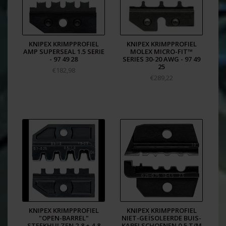
KNIPEX KRIMPPROFIEL
KNIPEX KRIMPPROFIEL
AMP SUPERSEAL 1.5 SERIE
MOLEX MICRO-FIT™
- 97 49 28
SERIES 30-20 AWG - 97 49
25
€182,98
€289,22
KNIPEX KRIMPPROFIEL
KNIPEX KRIMPPROFIEL
"OPEN-BARREL"
NIET-GEÏSOLEERDE BUIS-
STEEKHULZEN 2,8 + 4,8
KABELSCHOENEN 0,5 T/M