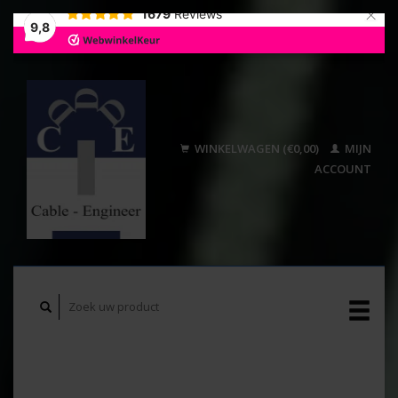
×
1679
Reviews
9,8
WINKELWAGEN (€0,00)
MIJN
ACCOUNT