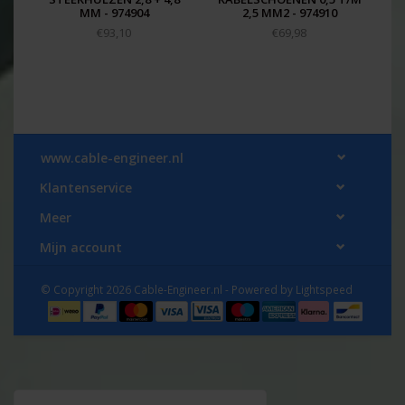
MM - 974904
2,5 MM2 - 974910
€93,10
€69,98
www.cable-engineer.nl
Klantenservice
Meer
Mijn account
© Copyright 2026 Cable-Engineer.nl - Powered by
Lightspeed