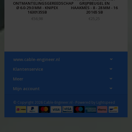
ONTMANTELINGSGEREEDSCHAP
GRIJPBEUGEL EN
Ø 6.0-29.0 MM - KNIPEX
HAAKMES - 8 - 28 MM - 16
1630135SB
20 165 SB
€56,98
€25,25
www.cable-engineer.nl
Klantenservice
Meer
Mijn account
© Copyright 2026 Cable-Engineer.nl - Powered by
Lightspeed