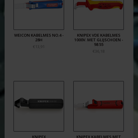
WEICON KABELMES NO.4 -
KNIPEX VDE KABELMES
28H
1000V. MET GLIJSCHOEN -
98 55
€13,91
€36,18
KNIPEX
KNIPEX KABELMES MET