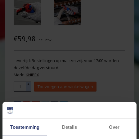
€59,98
Incl. btw
Levertijd: Bestellingen op ma. t/m vrij. voor 17:00 worden
dezelfde dag verstuurd.
Merk:
KNIPEX
+
Toevoegen aan winkelwagen
-
Email ons over dit product
Aan verlanglijst toevoegen
Toestemming
Details
Over
Toevoegen om te vergelijken
Afdrukken