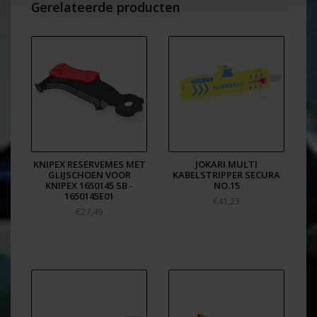
Lekker in de hand liggend ontmantel-mes met veel
Gerelateerde producten
mogelijkheden.
KNIPEX RESERVEMES MET
JOKARI MULTI
GLIJSCHOEN VOOR
KABELSTRIPPER SECURA
KNIPEX 1650145 SB -
NO.15
1650145E01
€41,23
€27,49