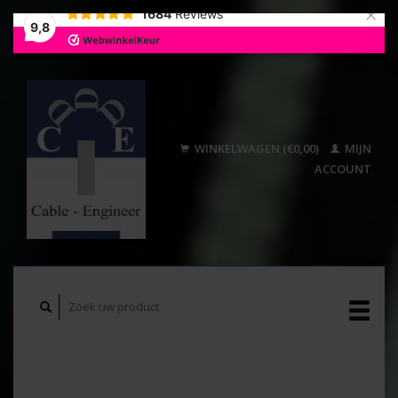
×
1684
Reviews
9,8
WINKELWAGEN (€0,00)
MIJN
ACCOUNT