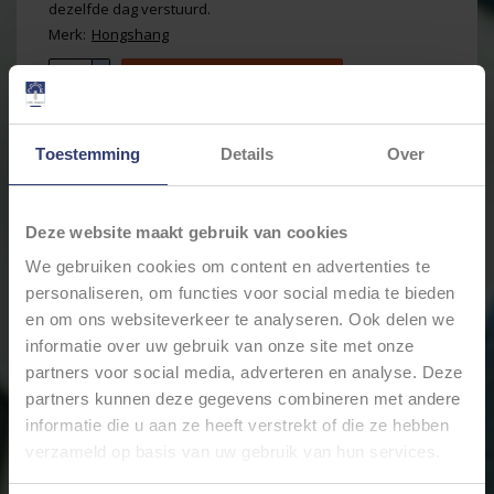
dezelfde dag verstuurd.
Merk:
Hongshang
+
Toevoegen aan winkelwagen
-
Toestemming
Details
Over
Email ons over dit product
Aan verlanglijst toevoegen
Toevoegen om te vergelijken
Deze website maakt gebruik van cookies
Afdrukken
We gebruiken cookies om content en advertenties te
personaliseren, om functies voor social media te bieden
Informatie
Reviews
(0)
en om ons websiteverkeer te analyseren. Ook delen we
informatie over uw gebruik van onze site met onze
Artikelnummer:
2272182501
Voorraad:
2
partners voor social media, adverteren en analyse. Deze
partners kunnen deze gegevens combineren met andere
Dubbelwandige, dunwandige (flexibele) krimpkous
informatie die u aan ze heeft verstrekt of die ze hebben
met lijm van 30.0mm/10.0 mm - Zwart - 30 meter op
rol - H-5R(3X) Krimpratio 3:1
verzameld op basis van uw gebruik van hun services.
Hongshang krimpkous geleverd door WKK