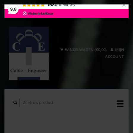
×
1680
Reviews
9,8
WINKELWAGEN (€0,00)
MIJN
ACCOUNT