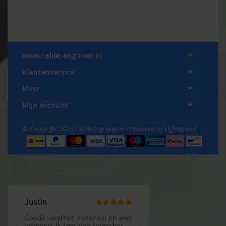
www.cable-engineer.nl
Klantenservice
Meer
Mijn account
© Copyright 2026 Cable-Engineer.nl - Powered by
Lightspeed