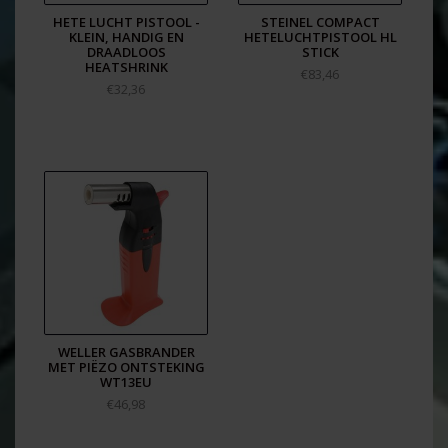
groen / geel / blauw en paars - stuur je aanvraag naar:
HETE LUCHT PISTOOL -
STEINEL COMPACT
verkoop@cable-engineer.nl
KLEIN, HANDIG EN
HETELUCHTPISTOOL HL
DRAADLOOS
STICK
HEATSHRINK
€83,46
€32,36
WELLER GASBRANDER
MET PIËZO ONTSTEKING
WT13EU
€46,98