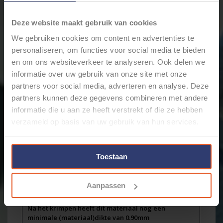
dezelfde dag verstuurd.
Merk:
Hongshang
Deze website maakt gebruik van cookies
+
Toevoegen aan winkelwagen
-
We gebruiken cookies om content en advertenties te
personaliseren, om functies voor social media te bieden
en om ons websiteverkeer te analyseren. Ook delen we
informatie over uw gebruik van onze site met onze
Email ons over dit product
partners voor social media, adverteren en analyse. Deze
Aan verlanglijst toevoegen
partners kunnen deze gegevens combineren met andere
Toevoegen om te vergelijken
informatie die u aan ze heeft verstrekt of die ze hebben
Afdrukken
verzameld op basis van uw gebruik van hun services.
Informatie
Reviews
(0)
Toestaan
Artikelnummer:
2111162501
Voorraad:
3
Dunwandige krimpkous van 38,1 mm / 19,0 mm -
Aanpassen
Zwart - 30m. op rol - H-2(Z) Krimpratio 2:1
Na het krimpen heeft dit materiaal nog een
minimale (materiaal)dikte van 0.90mm