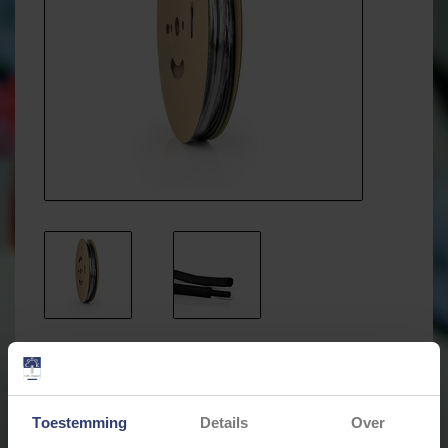
€90,28
Incl. btw
Toestemming
Details
Over
Levertijd: Bestellingen op ma. t/m vrij. voor 17:00 worden