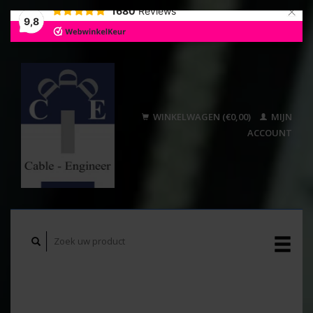
×
1680
Reviews
9,8
WINKELWAGEN (€0,00)
MIJN
ACCOUNT