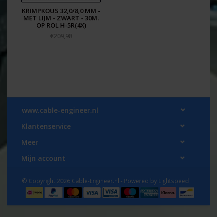
verkoop@cable-engineer.nl
KRIMPKOUS 32,0/8,0 MM -
MET LIJM - ZWART - 30M.
WKK artikelnummer: 2111162501
OP ROL H-5R(4X)
EAN: 8717278574172
€209,98
www.cable-engineer.nl
Klantenservice
Meer
Mijn account
© Copyright 2026 Cable-Engineer.nl - Powered by
Lightspeed