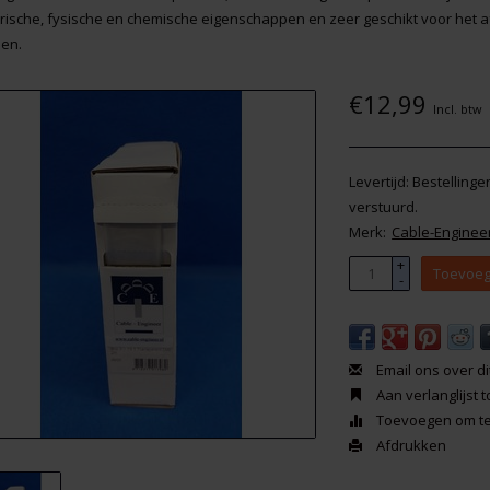
trische, fysische en chemische eigenschappen en zeer geschikt voor het 
en.
€12,99
Incl. btw
Levertijd: Bestelling
verstuurd.
Merk:
Cable-Enginee
+
Toevoeg
-
Email ons over di
Aan verlanglijst
Toevoegen om te 
Afdrukken