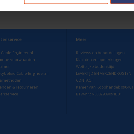
nimaal een temperatuur van 100°C worden gebruikt.
tenservice
Meer
 Cable-Engineer.nl
Reviews en beoordelingen
mene voorwaarden
Klachten en opmerkingen
laimer
Wettelijke bedenktijd
acybeleid Cable-Engineer.nl
LEVERTIJD EN VERZENDKOSTEN
almethoden
CONTACT
enden & retourneren
Kamer van Koophandel: 090401
tenservice
BTW-nr.: NL002909091B01