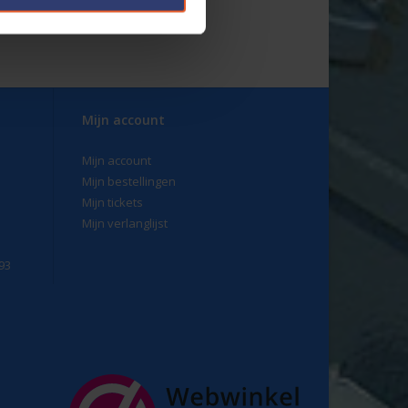
Mijn account
Mijn account
Mijn bestellingen
Mijn tickets
Mijn verlanglijst
93