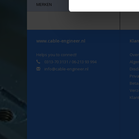
mi
MERKEN
www.cable-engineer.nl
Klan
Helps you to connect!
Over
0313-70 3131 / 06-213 93 994
Alge
info@cable-engineer.nl
Disc
Priv
Beta
Verz
Klan