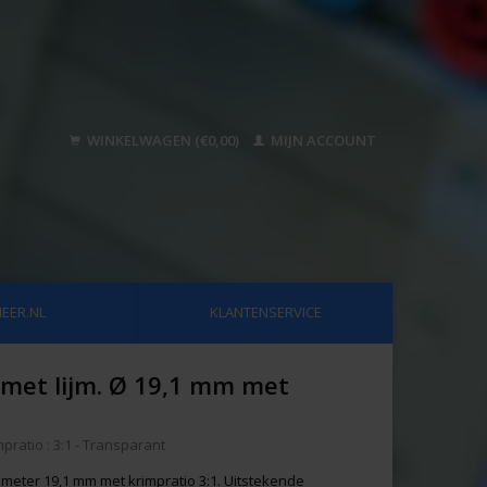
WINKELWAGEN (€0,00)
MIJN ACCOUNT
EER.NL
KLANTENSERVICE
met lijm. Ø 19,1 mm met
ratio : 3:1 - Transparant
meter 19,1 mm met krimpratio 3:1. Uitstekende