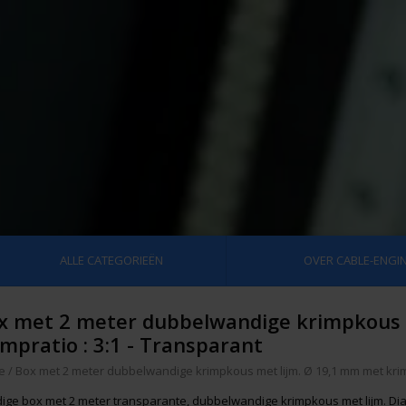
ALLE CATEGORIEËN
OVER CABLE-ENGIN
x met 2 meter dubbelwandige krimpkous 
impratio : 3:1 - Transparant
e
/
Box met 2 meter dubbelwandige krimpkous met lijm. Ø 19,1 mm met krimp
ige box met 2 meter transparante, dubbelwandige krimpkous met lijm. Dia