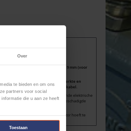
Over
kous met lijm en een diameter van 19 mm (voor
arant
Deze krimpkous is gemaakt van bewerkte en
 media te bieden en om ons
ende afdichting en hechting aan de kabel.
ze partners voor social
chikt voor gebruik bij veel verschillende elektrische
nformatie die u aan ze heeft
 van connectoren, het repareren van beschadigde
 te gebruiken zonder dat je de connector hoeft te
Toestaan
t/m +125°C
. Om deze kous te krimpen moet er