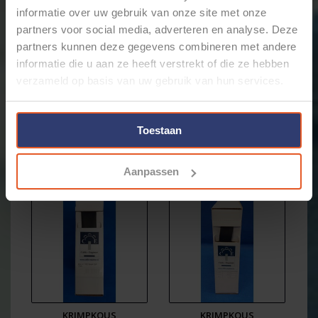
van 20,0 mm (voor krimpen) en een krimpratio van
informatie over uw gebruik van onze site met onze
4:1. (5,0 mm na krimpen)
partners voor social media, adverteren en analyse. Deze
Handige box met 2 meter professionele
partners kunnen deze gegevens combineren met andere
dubbelwandige krimpkous met lijm. Deze krimpkous is
gemaakt van bewerkte en behandelde Polyolefine en
informatie die u aan ze heeft verstrekt of die ze hebben
speciale smelt-lijm die zorgt voor een uitstekende
verzameld op basis van uw gebruik van hun services.
afdichting en hechting aan de kabel.
Door de uitstekende kwaliteit en specificaties van deze
krimpkous is deze geschikt voor gebruik bij veel
Toestaan
verschillende elektrische toepassingen. Uitermate
geschikt voor het het afdichten van de achterkant van
Gerelateerde producten
connectoren, het repareren van beschadigde kabel en
Aanpassen
het afdichten van kabel-connector-aanhechting.
Door de zeer hoge flexibiliteit van deze krimpkous is
het vaak mogelijk deze te gebruiken zonder dat je de
connector hoeft te verwijderen.
Deze krimpkous behoudt zijn volledige werking bij
temperaturen van -55°C t/m +125°C. Om deze kous te
krimpen moet er minimaal een temperatuur van
110°C worden gebruikt.
Dit product voldoet aan de regelgeving UL en RoHS
KRIMPKOUS
KRIMPKOUS