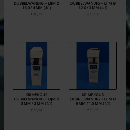
en bevat geen halogeen.
DUBBELWANDIG + LIJM Ø
DUBBELWANDIG + LIJM Ø
16,0 / 4 MM (4:1)
12,0 / 3 MM (4:1)
REACH and RoHS compliant
€16,75
€13,51
Halogen free
Flammability: UL1581 VW-1
UL listed
KRIMPKOUS
KRIMPKOUS
DUBBELWANDIG + LIJM Ø
DUBBELWANDIG + LIJM Ø
8 MM / 2 MM (4:1)
6 MM / 1,5 MM (4:1)
€12,94
€12,85