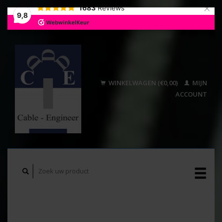
×
1683
Reviews
9,8
WINKELWAGEN (€0,00)
MIJN
ACCOUNT