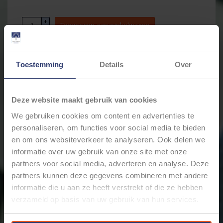
+
Toevoegen aan winkelwagen
-
Toestemming
Details
Over
Email ons over dit product
Aan verlanglijst toevoegen
Toevoegen om te vergelijken
Deze website maakt gebruik van cookies
Afdrukken
We gebruiken cookies om content en advertenties te
personaliseren, om functies voor social media te bieden
Informatie
Reviews
(0)
en om ons websiteverkeer te analyseren. Ook delen we
Artikelnummer:
CEHM-2TZ
informatie over uw gebruik van onze site met onze
Voorraad:
756
partners voor social media, adverteren en analyse. Deze
Multi-connector voor mannelijke
partners kunnen deze gegevens combineren met andere
vlakstekers/schuifstekkers -2-pos. met T-opstelling-
informatie die u aan ze heeft verstrekt of die ze hebben
6,3 x 0,8mm - Zwart
verzameld op basis van uw gebruik van hun services.
Nylon multi-connector / multi-stekker voor
mannelijke disconnectors / vlakstekerhulzen / vlakke