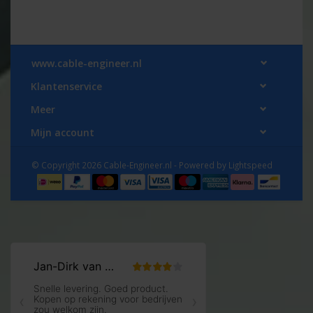
www.cable-engineer.nl
Klantenservice
Meer
Mijn account
© Copyright 2026 Cable-Engineer.nl - Powered by
Lightspeed