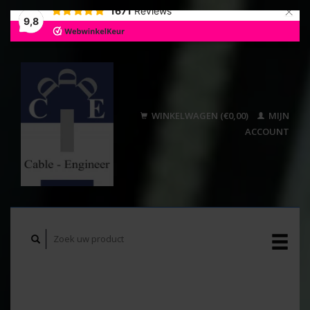
×
1671
Reviews
9,8
WINKELWAGEN (€0,00)
MIJN
ACCOUNT