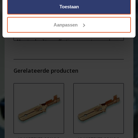
stekkers / schuifstekkers voor draden van 0,05 t/m
Toestaan
6,0mm2.
Dit is een losse isoleerhuls zonder de kabelschoen of
stekker
Aanpassen
L x B x H = 31,53 x 9,79/12,88 x 20,38 mm
Meest gebruikte en effectieve connector voor de
niet geïsoleerder schuifstekkers / disconnectors en
vlakstekers
Gerelateerde producten