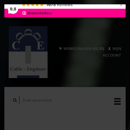
×
1675
Reviews
9,8
WINKELWAGEN (€0,00)
MIJN
ACCOUNT